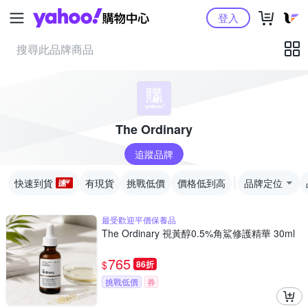
Yahoo購物中心
登入
The Ordinary
追蹤品牌
快速到貨
有現貨
挑戰低價
價格低到高
品牌定位
最受歡迎平價保養品
The Ordinary 視黃醇0.5%角鯊修護精華 30ml
765
$
86折
挑戰低價
券