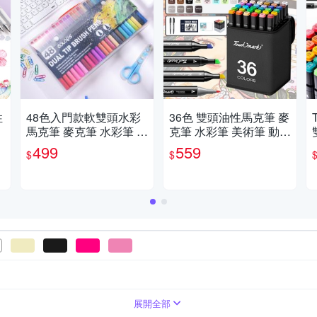
性
48色入門款軟雙頭水彩
36色 雙頭油性馬克筆 麥
馬克筆 麥克筆 水彩筆 美
克筆 水彩筆 美術筆 動漫
術筆
色 酒精性墨水筆 彩色筆
499
559
$
$
筆
展開全部