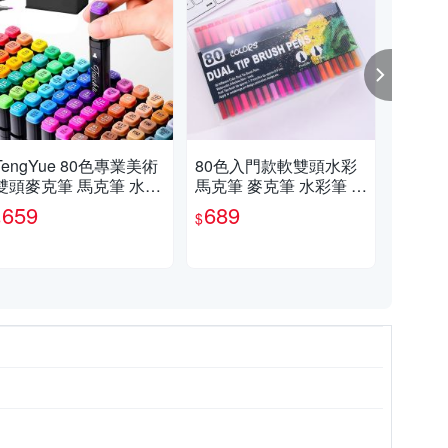
TengYue 80色專業美術
80色入門款軟雙頭水彩
Te
雙頭麥克筆 馬克筆 水彩
馬克筆 麥克筆 水彩筆 美
雙頭
筆 美術筆 動漫色 酒精性
術筆
筆 
659
689
4
$
$
$
墨水筆 彩色筆 畫筆
墨水
挑戰