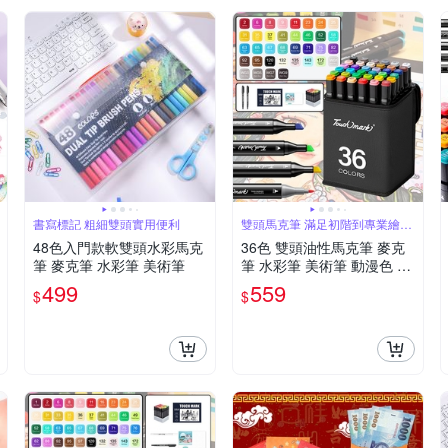
書寫標記 粗細雙頭實用便利
雙頭馬克筆 滿足初階到專業繪畫
需求
48色入門款軟雙頭水彩馬克
36色 雙頭油性馬克筆 麥克
筆 麥克筆 水彩筆 美術筆
筆 水彩筆 美術筆 動漫色 酒
精性墨水筆 彩色筆
499
559
$
$