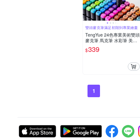
雙頭麥克筆滿足初階到專業繪畫
TengYue 24色專業美術雙頭
麥克筆 馬克筆 水彩筆 美術
筆 動漫色 酒精性墨水筆 彩
339
$
色筆 畫筆
1