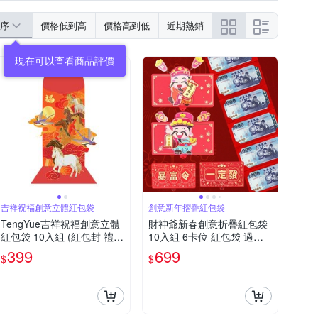
序
價格低到高
價格高到低
近期熱銷
吉祥祝福創意立體紅包袋
創意新年摺疊紅包袋
TengYue吉祥祝福創意立體
財神爺新春創意折疊紅包袋
紅包袋 10入組 (紅包封 禮金
10入組 6卡位 紅包袋 過年
袋 節日紅包 祝福紅包)
新年 蛇年 創意紅包
399
699
$
$