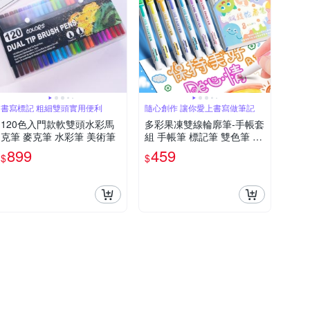
書寫標記 粗細雙頭實用便利
隨心創作 讓你愛上書寫做筆記
120色入門款軟雙頭水彩馬
多彩果凍雙線輪廓筆-手帳套
克筆 麥克筆 水彩筆 美術筆
組 手帳筆 標記筆 雙色筆 重
點筆
899
459
$
$