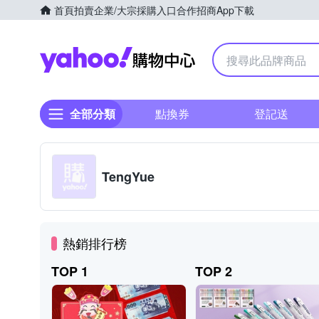
首頁
拍賣
企業/大宗採購入口
合作招商
App下載
Yahoo購物中心
全部分類
點換券
登記送
TengYue
熱銷排行榜
TOP 1
TOP 2