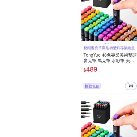
雙頭麥克筆滿足初階到專業繪畫
TengYue 48色專業美術雙頭
麥克筆 馬克筆 水彩筆 美術
筆 動漫色 酒精性墨水筆 彩
489
$
色筆 畫筆
挑戰低價