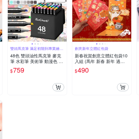
雙頭馬克筆 滿足初階到專業繪畫
創意新年立體紅包袋
需求
48色 雙頭油性馬克筆 麥克
新春祝賀創意立體紅包袋10
筆 水彩筆 美術筆 動漫色 酒
入組 (馬年 新春 新年 過年
精性墨水筆 彩色筆
紅包袋 創意紅包)
759
490
$
$