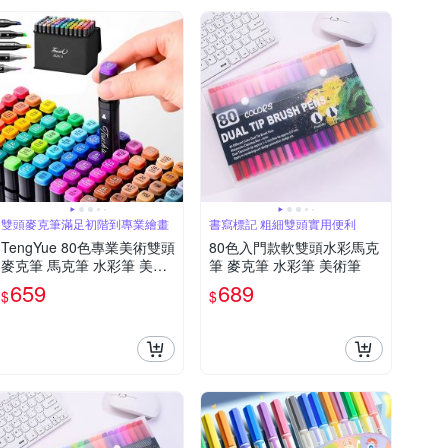
雙頭麥克筆滿足初階到專業繪畫
書寫標記 粗細雙頭實用便利
TengYue 80色專業美術雙頭
80色入門款軟雙頭水彩馬克
麥克筆 馬克筆 水彩筆 美術
筆 麥克筆 水彩筆 美術筆
筆 動漫色 酒精性墨水筆 彩
659
689
$
$
色筆 畫筆