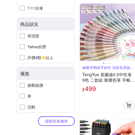
7-11冷凍
商品狀況
有現貨
Yahoo自營
評價4顆
以上
繪圖塗鴨隨手創作 清新色系隨心
任選
優惠
TengYue 莫蘭迪0.5中性筆
9色 二套組 漸層色筆 手帳筆
挑戰低價
果汁筆
499
$
券
活動
清除所有條件