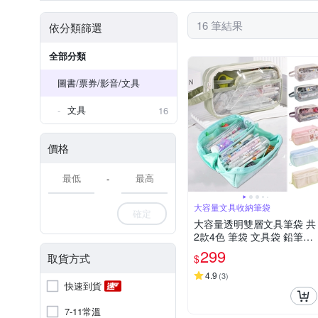
16 筆結果
依分類篩選
全部分類
圖書/票券/影音/文具
文具
16
價格
-
大容量文具收納筆袋
確定
大容量透明雙層文具筆袋 共
2款4色 筆袋 文具袋 鉛筆盒
透明筆袋 透明鉛筆盒
299
取貨方式
$
4.9
(
3
)
快速到貨
7-11常溫