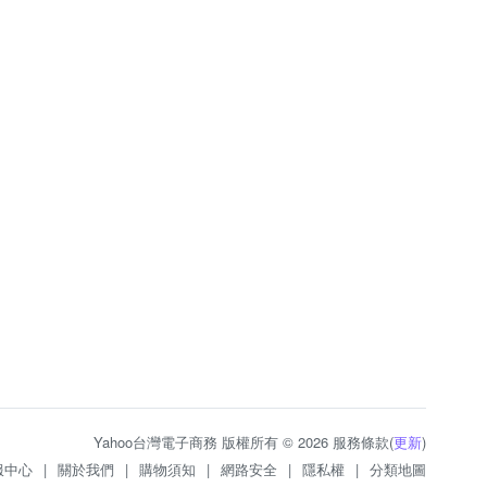
Yahoo台灣電子商務 版權所有 © 2026 服務條款(
更新
)
服中心
|
關於我們
|
購物須知
|
網路安全
|
隱私權
|
分類地圖