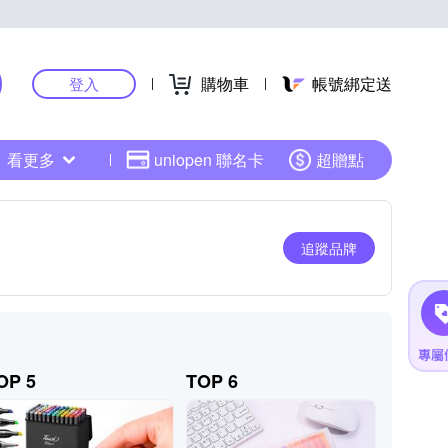
購物車
帳號綁定送
登入
看更多
uniopen 聯名卡
超贈點
追蹤品牌
OP 5
TOP 6
TOP