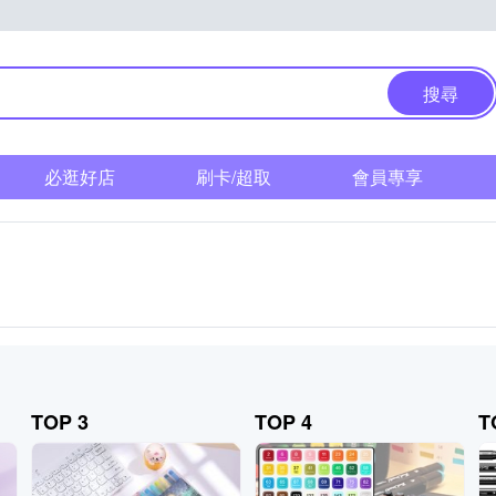
搜尋
必逛好店
刷卡/超取
會員專享
TOP 3
TOP 4
T