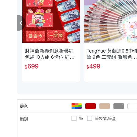
財神爺新春創意折疊紅
TengYue 莫蘭迪0.5中
包袋10入組 6卡位 紅包
筆 9色 二套組 漸層色筆
袋 過年 新年 蛇年 創意
手帳筆 果汁筆
699
499
$
$
紅包
顏色
筆
筆袋/鉛筆盒
類別
麥克筆
信封/信紙
中性筆
螢光
筆的種類
種類