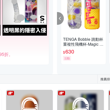
TENGA Bobble 跳動杯
重複性飛機杯-Magic M
arbles魔力珠(官方授權)
630
$
95折。
-快速到貨
活動
推薦排