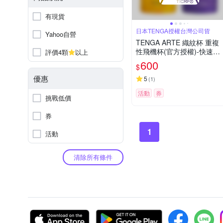
有現貨
日本TENGA授權台灣公司貨
Yahoo自營
TENGA ARTE 織紋杯 重複
性飛機杯(官方授權)-快速到
評價4顆
以上
貨
600
$
優惠
5
(
1
)
活動
券
挑戰低價
券
1
活動
清除所有條件