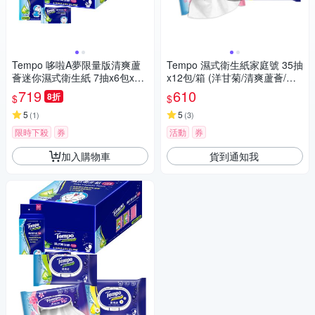
Tempo 哆啦A夢限量版清爽蘆
Tempo 濕式衛生紙家庭號 35抽
薈迷你濕式衛生紙 7抽x6包x10
x12包/箱 (洋甘菊/清爽蘆薈/櫻
串/箱
花)
719
610
8折
$
$
5
5
(
1
)
(
3
)
限時下殺
券
活動
券
加入購物車
貨到通知我