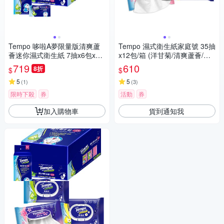
Tempo 哆啦A夢限量版清爽蘆
Tempo 濕式衛生紙家庭號 35抽
薈迷你濕式衛生紙 7抽x6包x10
x12包/箱 (洋甘菊/清爽蘆薈/櫻
串/箱
花)
719
610
8折
$
$
5
5
(
1
)
(
3
)
限時下殺
券
活動
券
加入購物車
貨到通知我