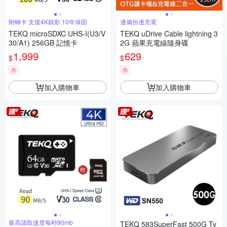
附轉卡 支援4K錄影 10年保固
邊備份邊充電
TEKQ microSDXC UHS-I(U3/V
TEKQ uDrive Cable lightning 3
30/A1) 256GB 記憶卡
2G 蘋果充電線隨身碟
1,999
629
$
$
券
券
加入購物車
加入購物車
最高讀取速度每秒90mb
TEKQ 583SuperFast 500G Ty