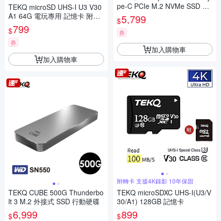
pe-C PCIe M.2 NVMe SSD 外
TEKQ microSD UHS-I U3 V30
接式固態硬碟
A1 64G 電玩專用 記憶卡 附轉
5,799
$
卡
799
$
券
券
加入購物車
加入購物車
附轉卡 支援4K錄影 10年保固
TEKQ CUBE 500G Thunderbo
TEKQ microSDXC UHS-I(U3/V
lt 3 M.2 外接式 SSD 行動硬碟
30/A1) 128GB 記憶卡
6,999
899
$
$