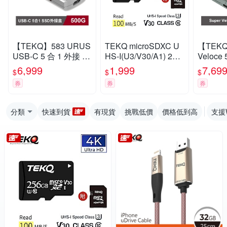
【TEKQ】583 URUS
TEKQ microSDXC U
【TEKQ
USB-C 5 合 1 外接 M.
HS-I(U3/V30/A1) 256
Veloce 
2 固態硬碟 500G
GB 記憶卡
bolt 3 
6,999
1,999
7,69
$
$
$
外接硬碟
券
券
券
分類
快速到貨
有現貨
挑戰低價
價格低到高
支援W