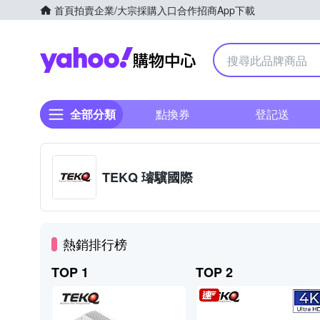
首頁
拍賣
企業/大宗採購入口
合作招商
App下載
Yahoo購物中心
全部分類
點換券
登記送
TEKQ 璿驥國際
熱銷排行榜
TOP 1
TOP 2