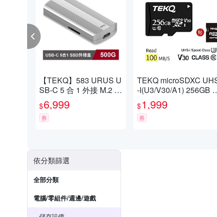
【TEKQ】583 URUS U
TEKQ microSDXC UH
SB-C 5 合 1 外接 M.2 固
-I(U3/V30/A1) 256GB 
態硬碟 500G
憶卡
6,999
1,999
$
$
券
券
依分類篩選
全部分類
電腦/零組件/週邊/遊戲
儲存設備