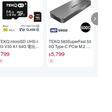
TEKQ microSD UHS-I
TEKQ 583SuperFast 50
TEK
U3 V30 A1 64G 電玩專
0G Type-C PCIe M.2 N
-I(
用 記憶卡 附轉卡
VMe SSD 外接式固態硬
憶
799
5,799
1,
$
$
$
碟
券
券
券