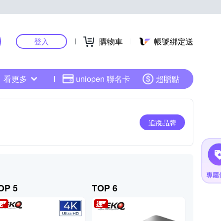
購物車
帳號綁定送
登入
看更多
uniopen 聯名卡
超贈點
追蹤品牌
OP 5
TOP 6
TOP