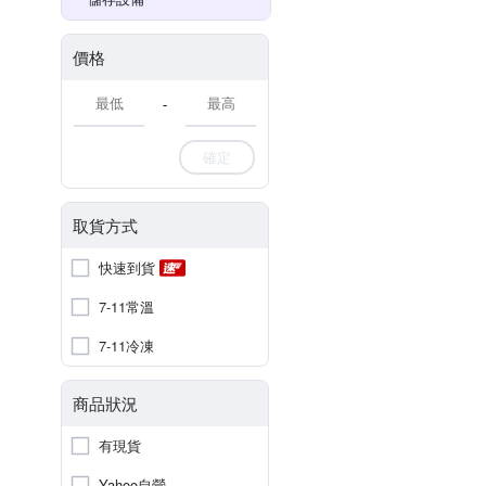
價格
-
確定
取貨方式
快速到貨
7-11常溫
7-11冷凍
商品狀況
有現貨
Yahoo自營