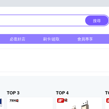
搜尋
必逛好店
刷卡/超取
會員專享
TOP 3
TOP 4
T