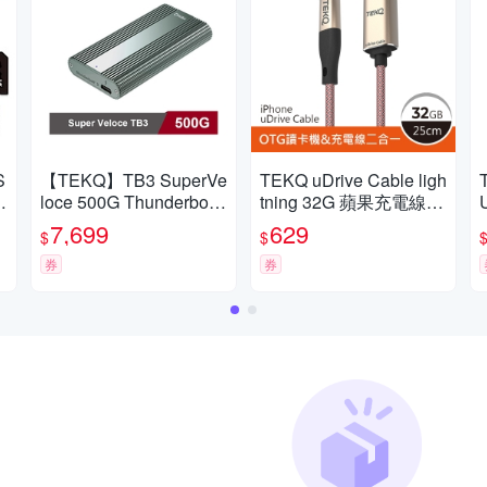
S
【TEKQ】TB3 SuperVe
TEKQ uDrive Cable ligh
記
loce 500G Thunderbolt
tning 32G 蘋果充電線隨
3 Crucial P2 SSD 外接
身碟
7,699
629
$
$
硬碟 夜幕綠
券
券