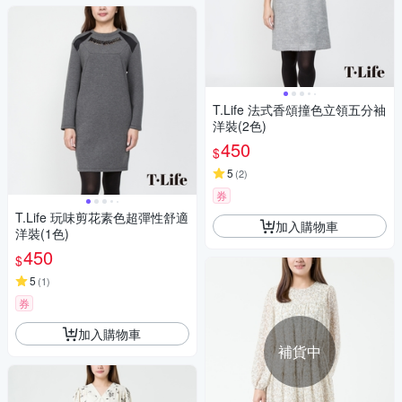
T.Life 法式香頌撞色立領五分袖
洋裝(2色)
450
$
5
(
2
)
券
T.Life 玩味剪花素色超彈性舒適
加入購物車
洋裝(1色)
450
$
5
(
1
)
券
加入購物車
補貨中