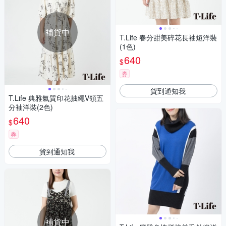
補貨中
T.Life 春分甜美碎花長袖短洋裝
(1色)
640
$
券
貨到通知我
T.Life 典雅氣質印花抽繩V領五
分袖洋裝(2色)
640
$
券
貨到通知我
補貨中