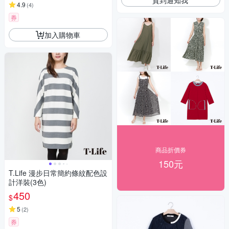
4.9
(
4
)
券
加入購物車
商品折價券
150元
T.Life 漫步日常簡約條紋配色設
計洋裝(3色)
450
$
5
(
2
)
券