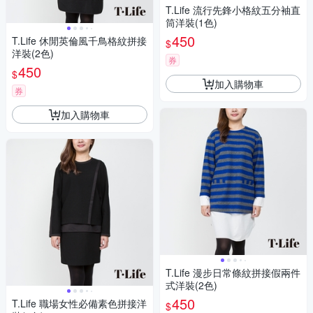
T.Life 流行先鋒小格紋五分袖直
筒洋裝(1色)
450
T.Life 休閒英倫風千鳥格紋拼接
$
洋裝(2色)
券
450
$
加入購物車
券
加入購物車
T.Life 漫步日常條紋拼接假兩件
式洋裝(2色)
450
T.Life 職場女性必備素色拼接洋
$