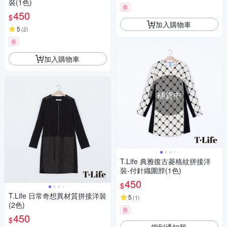
裝(1色)
券
450
$
加入購物車
5
(
2
)
券
加入購物車
補貨中
T.Life 典雅復古菱格紋拼接洋
裝-付針織圍脖(1色)
450
$
T.Life 日常奇想異材質拼接洋裝
5
(
1
)
(2色)
券
450
$
貨到通知我