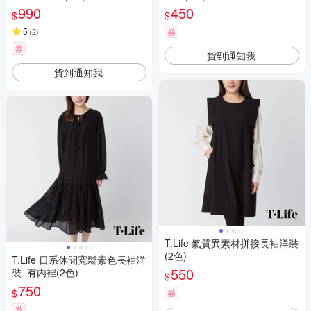
990
450
$
$
5
(
2
)
券
券
貨到通知我
貨到通知我
T.Life 氣質異素材拼接長袖洋裝
(2色)
T.Life 日系休閒寬鬆素色長袖洋
550
裝_有內裡(2色)
$
750
$
券
券