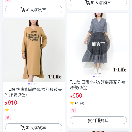
加入購物車
加入購物車
補貨中
T.Life 田園小花V領綁繩五分袖
洋裝(2色)
T.Life 復古刺繡空氣棉前短後長
650
袖洋裝(2色)
$
910
$
4.9
(
4
)
5
(
2
)
券
券
貨到通知我
加入購物車