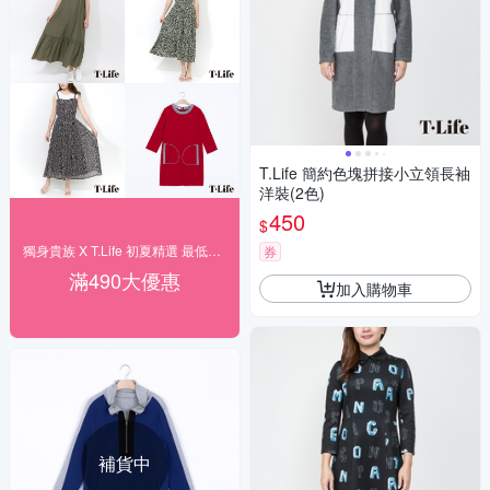
T.Life 簡約色塊拼接小立領長袖
洋裝(2色)
450
$
獨身貴族 X T.Life 初夏精選 最低1折
券
滿490大優惠
加入購物車
補貨中