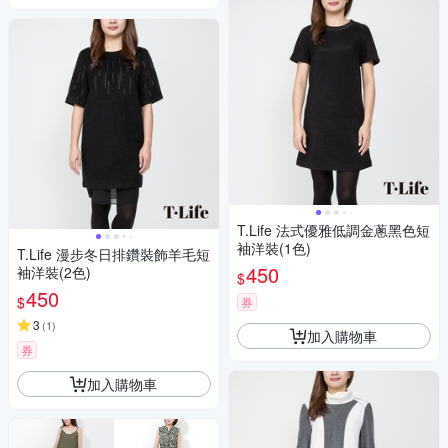
T.Life 法式優雅低調金蔥黑色短
袖洋裝(1色)
T.Life 漫步冬日排鑽裝飾羊毛短
450
袖洋裝(2色)
$
450
$
券
3
(
1
)
加入購物車
券
加入購物車