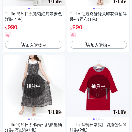
T.Life 簡約日系寬鬆細肩帶素色
T.Life 仙履奇緣綠意印花無袖洋
洋裝(1色)
裝-有裡布(1色)
990
990
$
$
券
券
加入購物車
加入購物車
補貨中
補貨中
T.Life 簡約日系假兩件點點無袖
T.Life 翻轉日常雙口袋撞色休閒
洋裝-有裡布(1色)
洋裝(2色)