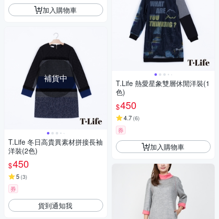
加入購物車
補貨中
T.Life 熱愛星象雙層休閒洋裝(1
色)
450
$
4.7
(
6
)
券
T.Life 冬日高貴異素材拼接長袖
加入購物車
洋裝(2色)
450
$
5
(
3
)
券
貨到通知我