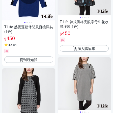
T.Life 韓式風格亮眼字母印花收
腰洋裝(1色)
T.Life 熱愛運動休閒風拼接洋裝
(1色)
450
$
450
$
券
4.5
(
2
)
加入購物車
券
貨到通知我