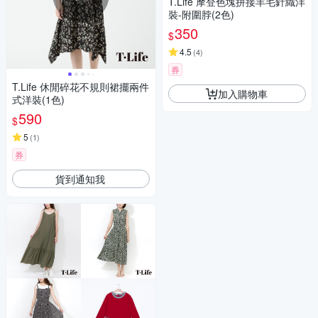
T.Life 摩登色塊拼接羊毛針織洋
裝-附圍脖(2色)
350
$
4.5
(
4
)
券
T.Life 休閒碎花不規則裙擺兩件
加入購物車
式洋裝(1色)
590
$
5
(
1
)
券
貨到通知我