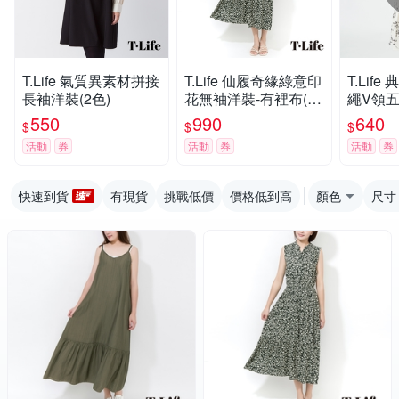
T.Life 氣質異素材拼接
T.Life 仙履奇緣綠意印
T.Lif
長袖洋裝(2色)
花無袖洋裝-有裡布(1
繩V領五
色)
色)
550
990
640
$
$
$
活動
券
活動
券
活動
券
快速到貨
有現貨
挑戰低價
價格低到高
顏色
尺寸