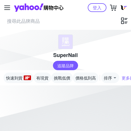
Yahoo購物中心
登入
SuperNail
追蹤品牌
快速到貨
有現貨
挑戰低價
價格低到高
排序
更多