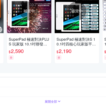
補貨中
補貨中
SuperPad 極速對決PLU
SuperPad 極速對決S 1
S 玩家版 10.1吋聯發科
0.1吋四核心玩家版平板
四核心WiFi平板電腦 (4
電腦 (2G/16G)-加碼贈專
2,590
2,190
$
$
G/32G)-加碼贈專屬保護
屬保護殼套
殼套
券
券
雙待
心
2GB
展開全部