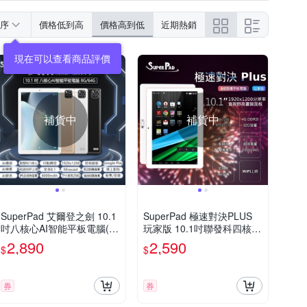
序
價格低到高
價格高到低
近期熱銷
現在可以查看商品評價
補貨中
補貨中
SuperPad 艾爾登之劍 10.1
SuperPad 極速對決PLUS
吋八核心AI智能平板電腦(8
玩家版 10.1吋聯發科四核心
G/64G)
WiFi平板電腦 (4G/32G)-加
2,890
2,590
$
$
碼贈專屬保護殼套
券
券