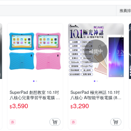
推薦排
補貨中
SuperPad 創想教室 10.1吋
SuperPad 極光神話 10.1吋
八核心兒童學習平板電腦 (8
八核心 AI智能平板電腦 (8
G/128G)
G/64G)
3,590
3,290
$
$
券
券