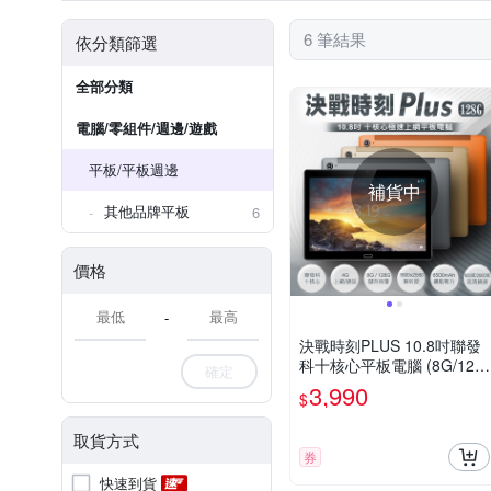
6 筆結果
依分類篩選
全部分類
電腦/零組件/週邊/遊戲
平板/平板週邊
補貨中
其他品牌平板
6
價格
-
決戰時刻PLUS 10.8吋聯發
科十核心平板電腦 (8G/128
確定
G)
3,990
$
取貨方式
券
快速到貨