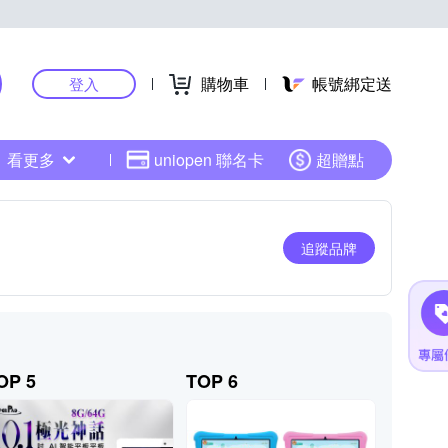
購物車
帳號綁定送
登入
看更多
uniopen 聯名卡
超贈點
追蹤品牌
OP 5
TOP 6