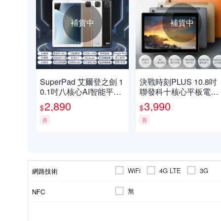
補貨中
補貨中
SuperPad 艾爾登之劍 1
決戰時刻PLUS 10.8吋
0.1吋八核心AI智能平板
聯發科十核心平板電腦
電腦(8G/64G)
(8G/128G)
2,890
3,990
$
$
券
券
WiFi
4G LTE
3G
網路技術
無
NFC
9-10吋
SIM卡插槽
重力感應
八核心
四核心
無
雙卡
九核
8GB
6GB
AGPS
4GB
螢幕尺寸
顏色
特殊功能
感應器
處理器分類
RAM記憶體