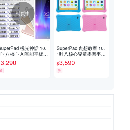
補貨中
SuperPad 極光神話 10.
SuperPad 創想教室 10.
1吋八核心 AI智能平板電
1吋八核心兒童學習平板
腦 (8G/64G)
電腦 (8G/128G)
3,290
3,590
$
$
券
券