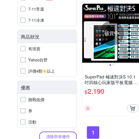
7-11常溫
7-11冷凍
補貨中
商品狀況
有現貨
Yahoo自營
評價4顆
以上
SuperPad 極速對決S 10.1
吋四核心玩家版平板電腦 (2
優惠
G/16G)-加碼贈專屬保護殼
2,190
$
套
挑戰低價
券
券
活動
1
清除所有條件