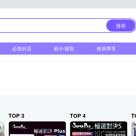
搜尋
必逛好店
刷卡/超取
會員專享
TOP 3
TOP 4
T