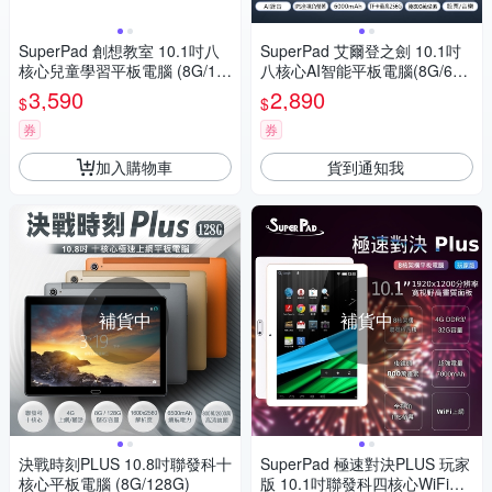
SuperPad 創想教室 10.1吋八
SuperPad 艾爾登之劍 10.1吋
核心兒童學習平板電腦 (8G/12
八核心AI智能平板電腦(8G/64
8G)
G)
3,590
2,890
$
$
券
券
加入購物車
貨到通知我
補貨中
補貨中
決戰時刻PLUS 10.8吋聯發科十
SuperPad 極速對決PLUS 玩家
核心平板電腦 (8G/128G)
版 10.1吋聯發科四核心WiFi平