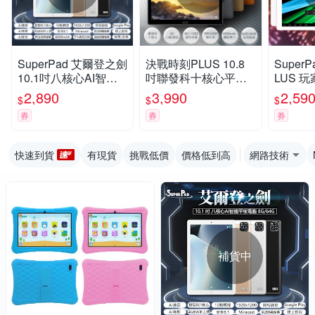
SuperPad 艾爾登之劍
決戰時刻PLUS 10.8
Super
10.1吋八核心AI智能
吋聯發科十核心平板
LUS 玩
平板電腦(8G/64G)
電腦 (8G/128G)
發科四核
2,890
3,990
2,59
$
$
$
電腦 (4
券
券
券
專屬保
快速到貨
有現貨
挑戰低價
價格低到高
網路技術
補貨中