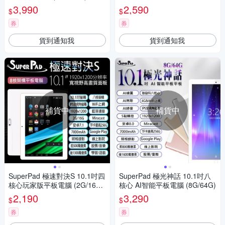
板電腦 (4G/32G)-加碼贈專屬
3,990
2,590
$
$
保護殼套
券
券
貨到通知我
貨到通知我
補貨中
補貨中
SuperPad 極速對決S 10.1吋四
SuperPad 極光神話 10.1吋八
核心玩家版平板電腦 (2G/16G)
核心 AI智能平板電腦 (8G/64G)
-加碼贈專屬保護殼套
2,190
3,290
$
$
券
券