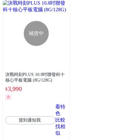
補貨中
決戰時刻PLUS 10.8吋聯發科十
核心平板電腦 (8G/128G)
3,990
$
券
看特
色
比較
貨到通知我
找相
似