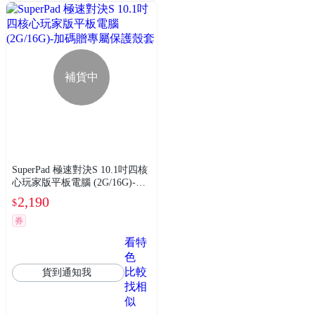
補貨中
SuperPad 極速對決S 10.1吋四核
心玩家版平板電腦 (2G/16G)-加
碼贈專屬保護殼套
2,190
$
券
看特
色
比較
貨到通知我
找相
似