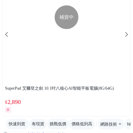
補貨中
SuperPad 艾爾登之劍 10.1吋八核心AI智能平板電腦(8G/64G)
2,890
$
券
快速到貨
有現貨
挑戰低價
價格低到高
網路技術
NF