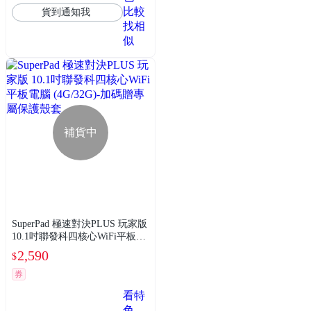
比較
貨到通知我
找相
似
補貨中
SuperPad 極速對決PLUS 玩家版
10.1吋聯發科四核心WiFi平板電
腦 (4G/32G)-加碼贈專屬保護殼
2,590
$
套
券
看特
色