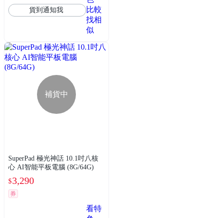
比較
貨到通知我
找相
似
補貨中
SuperPad 極光神話 10.1吋八核
心 AI智能平板電腦 (8G/64G)
3,290
$
券
看特