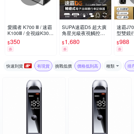
愛國者 K700 Ⅲ / 速霸
SUPA速霸D5 超大廣
速霸J7
K100Ⅲ / 全視線K300
角星光級夜視觸控電
型雙鏡
Ⅲ 專用鋰電池
子流媒體後視鏡行車
350
1,680
988
$
$
$
記錄器-快
券
券
券
快速到貨
有現貨
挑戰低價
價格低到高
種類
排