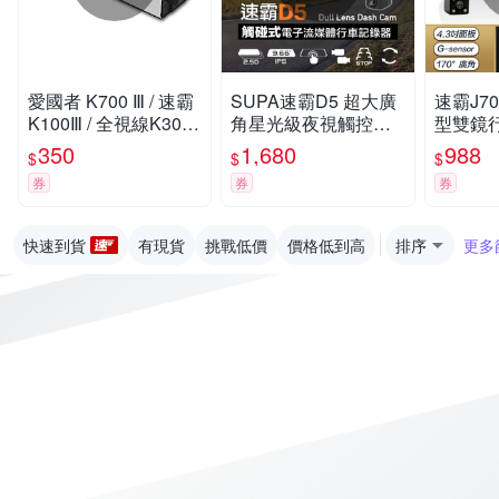
愛國者 K700 Ⅲ / 速霸
SUPA速霸D5 超大廣
速霸J7
K100Ⅲ / 全視線K300
角星光級夜視觸控電
型雙鏡
Ⅲ 專用鋰電池
子流媒體後視鏡行車
350
1,680
988
$
$
$
記錄器-快
券
券
券
快速到貨
有現貨
挑戰低價
價格低到高
排序
更多