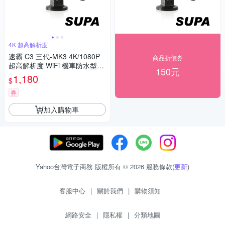
4K 超高解析度
速霸 C3 三代-MK3 4K/1080P
商品折價券
超高解析度 WiFi 機車防水型行
150元
車紀錄器
1,180
$
券
加入購物車
Yahoo台灣電子商務 版權所有 © 2026 服務條款(
更新
)
客服中心
|
關於我們
|
購物須知
網路安全
|
隱私權
|
分類地圖