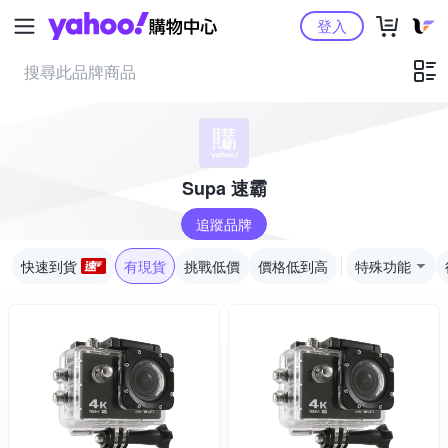
Yahoo購物中心
登入
Supa 速霸
追蹤品牌
快速到貨
有現貨
挑戰低價
價格低到高
特殊功能