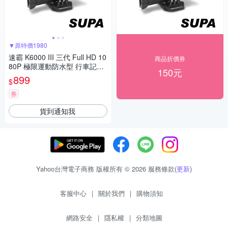
▼原特價1980
速霸 K6000 III 三代 Full HD 10
商品折價券
80P 極限運動防水型 行車記錄
150元
器-急
899
$
券
貨到通知我
Yahoo台灣電子商務 版權所有 © 2026 服務條款(
更新
)
客服中心
|
關於我們
|
購物須知
網路安全
|
隱私權
|
分類地圖