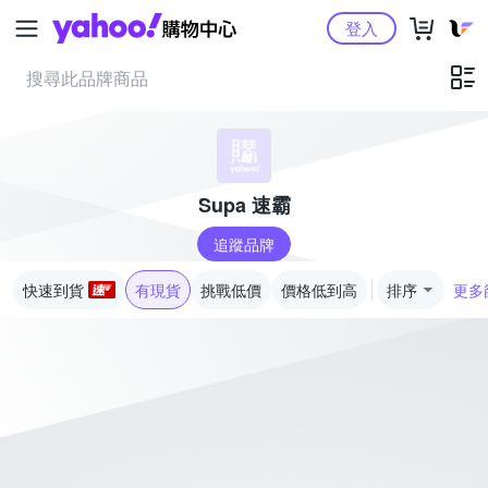
Yahoo購物中心
登入
Supa 速霸
追蹤品牌
快速到貨
有現貨
挑戰低價
價格低到高
排序
更多