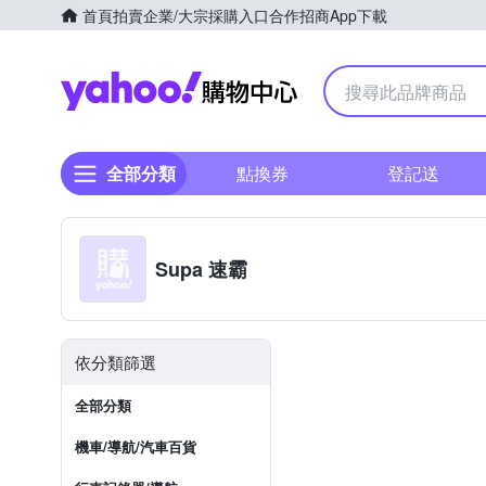
首頁
拍賣
企業/大宗採購入口
合作招商
App下載
Yahoo購物中心
全部分類
點換券
登記送
Supa 速霸
依分類篩選
全部分類
機車/導航/汽車百貨