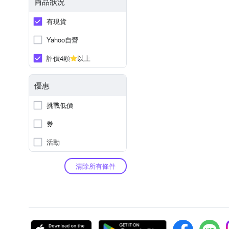
商品狀況
有現貨
Yahoo自營
評價4顆
以上
優惠
挑戰低價
券
活動
清除所有條件