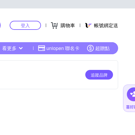
購物車
帳號綁定送
登入
看更多
uniopen 聯名卡
超贈點
追蹤品牌