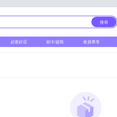
搜尋
必逛好店
刷卡/超取
會員專享