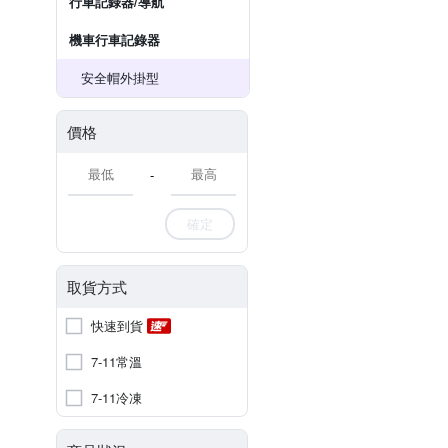
行車記錄器/導航
機車行車記錄器
安全帽外掛型
價格
-
確定
取貨方式
快速到貨
7-11常溫
7-11冷凍