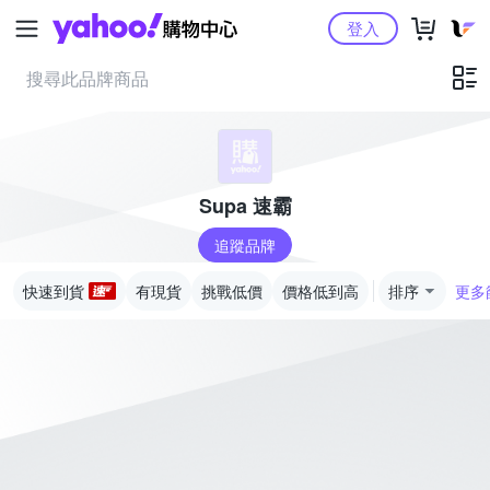
Yahoo購物中心
登入
Supa 速霸
追蹤品牌
快速到貨
有現貨
挑戰低價
價格低到高
排序
更多