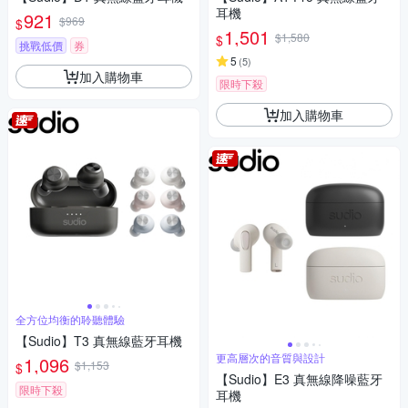
耳機
921
$969
$
1,501
$1,580
$
挑戰低價
券
5
(
5
)
加入購物車
限時下殺
加入購物車
全方位均衡的聆聽體驗
【Sudio】T3 真無線藍牙耳機
更高層次的音質與設計
1,096
$1,153
$
【Sudio】E3 真無線降噪藍牙
限時下殺
耳機