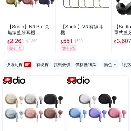
【Sudio】N3 Pro 真
【Sudio】V3 有線耳
【Sudio
無線藍牙耳機
機
罩式藍
耳機 藍
2,261
551
3,60
$2,380
$580
$
$
$
限時下殺
限時下殺
快速到貨
有現貨
挑戰低價
價格低到高
顏色
線控