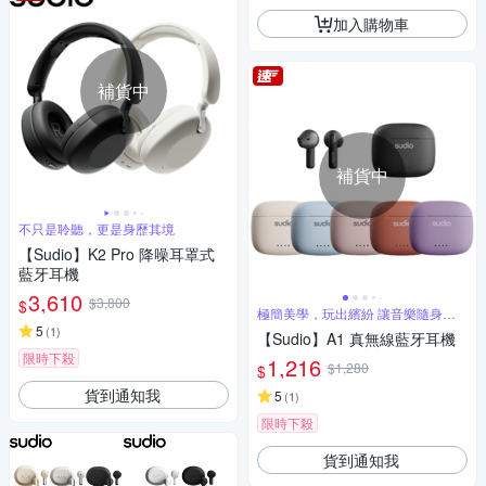
加入購物車
補貨中
補貨中
不只是聆聽，更是身歷其境
【Sudio】K2 Pro 降噪耳罩式
藍牙耳機
3,610
$3,800
$
極簡美學，玩出繽紛 讓音樂隨身而
動
5
(
1
)
【Sudio】A1 真無線藍牙耳機
限時下殺
1,216
$1,280
$
貨到通知我
5
(
1
)
限時下殺
貨到通知我