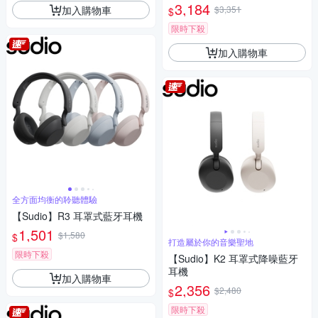
3,184
加入購物車
$3,351
$
限時下殺
加入購物車
全方面均衡的聆聽體驗
【Sudio】R3 耳罩式藍牙耳機
1,501
$1,580
$
打造屬於你的音樂聖地
限時下殺
【Sudio】K2 耳罩式降噪藍牙
耳機
加入購物車
2,356
$2,480
$
限時下殺