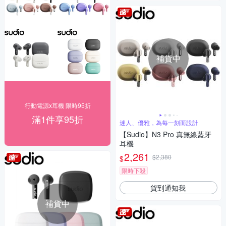
補貨中
行動電源x耳機 限時95折
滿1件享95折
迷人、優雅，為每一刻而設計
【Sudio】N3 Pro 真無線藍牙
耳機
2,261
$2,380
$
限時下殺
貨到通知我
補貨中