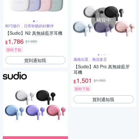
補貨中
輕巧隨行，日常聆聽的好夥伴
【Sudio】N2 真無線藍牙耳機
1,786
$1,880
$
限時下殺
風格出眾，無須多言
貨到通知我
【Sudio】A3 Pro 真無線藍牙
耳機
1,501
$1,580
$
限時下殺
貨到通知我