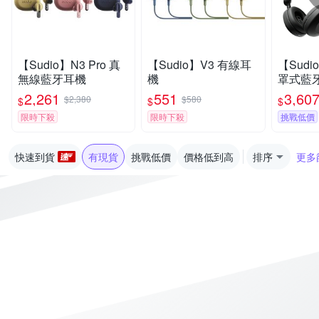
【Sudio】N3 Pro 真
【Sudio】V3 有線耳
【Sudio
無線藍牙耳機
機
罩式藍
耳機 藍
2,261
551
3,60
$2,380
$580
$
$
$
限時下殺
限時下殺
挑戰低價
快速到貨
有現貨
挑戰低價
價格低到高
排序
更多