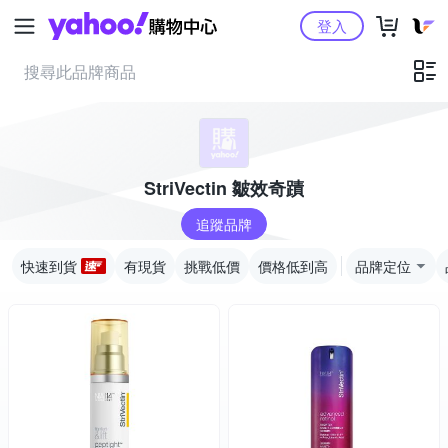
Yahoo購物中心
登入
StriVectin 皺效奇蹟
追蹤品牌
快速到貨
有現貨
挑戰低價
價格低到高
品牌定位