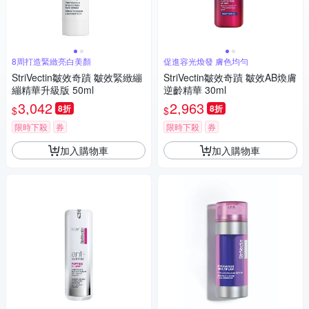
8周打造緊緻亮白美顏
促進容光煥發 膚色均勻
StriVectin皺效奇蹟 皺效緊緻繃
StriVectin皺效奇蹟 皺效AB煥膚
繃精華升級版 50ml
逆齡精華 30ml
3,042
2,963
8折
8折
$
$
限時下殺
券
限時下殺
券
加入購物車
加入購物車