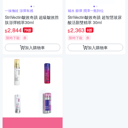
一抹撫紋 澎彈有感
補水 膨彈 潤澤一瓶到位
StriVectin皺效奇蹟 超級皺效胜
StriVectin皺效奇蹟 超智慧玻尿
肽澎彈精萃30ml
酸活顏雙精萃 30ml
2,844
2,363
79折
8折
$
$
限時下殺
券
限時下殺
券
加入購物車
加入購物車