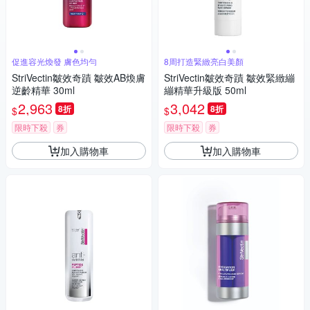
促進容光煥發 膚色均勻
8周打造緊緻亮白美顏
StriVectin皺效奇蹟 皺效AB煥膚
StriVectin皺效奇蹟 皺效緊緻繃
逆齡精華 30ml
繃精華升級版 50ml
2,963
3,042
8折
8折
$
$
限時下殺
券
限時下殺
券
加入購物車
加入購物車