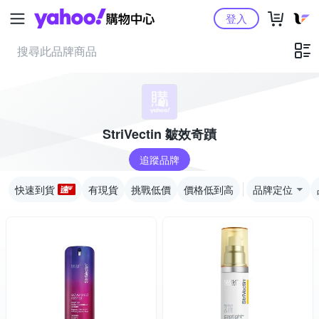
Yahoo購物中心
登入
StriVectin 皺效奇蹟
追蹤品牌
快速到貨
有現貨
挑戰低價
價格低到高
品牌定位