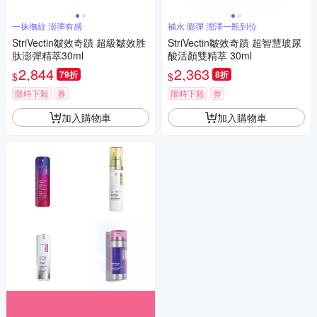
一抹撫紋 澎彈有感
補水 膨彈 潤澤一瓶到位
StriVectin皺效奇蹟 超級皺效胜
StriVectin皺效奇蹟 超智慧玻尿
肽澎彈精萃30ml
酸活顏雙精萃 30ml
2,844
2,363
79折
8折
$
$
限時下殺
券
限時下殺
券
加入購物車
加入購物車