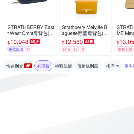
STRATHBERRY East
Strathberry Melville B
STRAT
t West Omni肩背包(海
aguette翻蓋肩背包(芥
ME Mi
軍藍)
末黃)
夕陽黃
10,948
12,580
13,0
85折
85折
$
$
$
挑戰低價
券
限時下殺
券
限時下殺
快速到貨
有現貨
挑戰低價
價格低到高
排序
更多