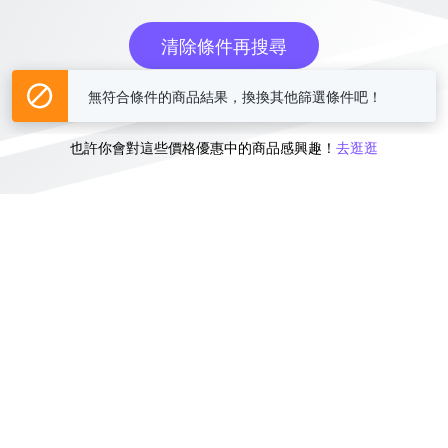
清除條件再搜尋
無符合條件的商品結果，換換其他篩選條件吧！
或
也許你會對這些價格優惠中的商品感興趣！
去逛逛