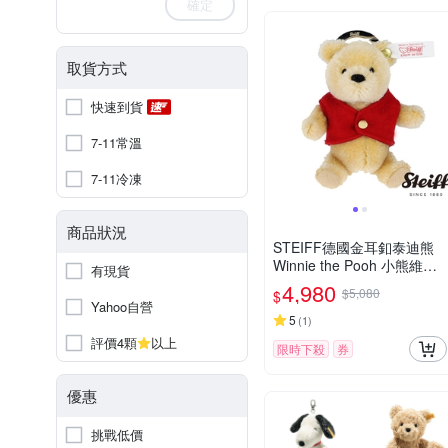
確定
取貨方式
快速到貨
7-11常溫
7-11冷凍
商品狀況
STEIFF德國金耳釦泰迪熊
Winnie the Pooh 小熊維尼
有現貨
限量版吊飾
4,980
$5,080
$
Yahoo自營
5
(
1
)
評價4顆
以上
限時下殺
券
優惠
挑戰低價