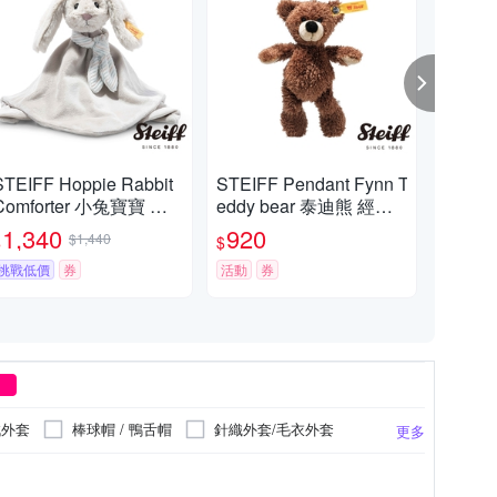
STEIFF Hoppie Rabbit
STEIFF Pendant Fynn T
ST
Comforter 小兔寶寶 嬰
eddy bear 泰迪熊 經典
熊 
幼兒安撫巾
吊飾_黃標
任
1,340
920
9
$1,440
$
$
$
挑戰低價
券
活動
券
活動
絨外套
棒球帽 / 鴨舌帽
針織外套/毛衣外套
更多
外出套裝
襯衫
短裙
毛帽
寶寶幼兒玩具
10歲
11歲
配件/配飾
12歲
13歲
更多
更多