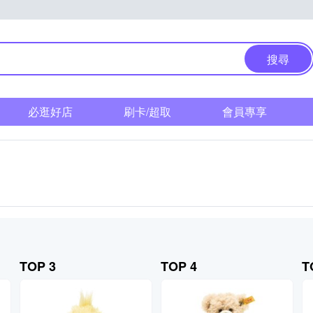
搜尋
必逛好店
刷卡/超取
會員專享
TOP 3
TOP 4
T