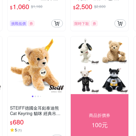
經典吊飾_黃標
1,060
2,500
$1,160
$2,600
$
$
挑戰低價
券
限時下殺
券
STEIFF德國金耳釦泰迪熊
Cat Keyring 貓咪 經典吊飾_
商品折價券
黃標
680
$
100元
5
(
1
)