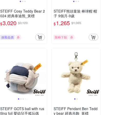
STEIFF Cosy Teddy Bear 2
STEIFF熊頭童裝 棒球帽 帽
024 經典泰迪熊_黃標
子 9個月-9歲
3,020
1,265
$3,120
$1,365
$
$
挑戰低價
券
限時下殺
券
STEIFF GOTS ball with rus
STEIFF Pendant Ben Tedd
tling foil 嬰幼兒手搖玩偶
y bear 經典吊飾_黃標