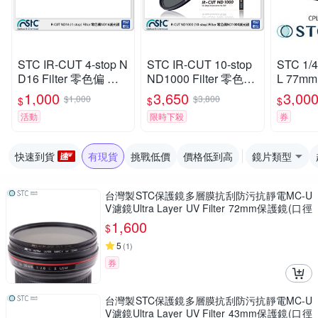
STC IR-CUT 4-stop N
STC IR-CUT 10-stop
STC 1/4
D16 Filter 零色偏 減
ND1000 Filter 零色偏
L 77
光鏡 43mm (43,公司
減光鏡 82mm (82,公
鏡 (公司
1,000
3,650
3,00
$1,000
$3,800
$
$
$
貨)
司貨)
活動
限時下殺
券
快速到貨
有現貨
挑戰低價
價格低到高
鏡片類型
台灣製STC保護鏡多層膜抗刮防污抗靜電MC-U
V濾鏡Ultra Layer UV Filter 72mm保護鏡(口徑
72mm濾鏡)MRC-UV鏡頭保護鏡
1,600
$
5
(
1
)
券
台灣製STC保護鏡多層膜抗刮防污抗靜電MC-U
V濾鏡Ultra Layer UV Filter 43mm保護鏡(口徑