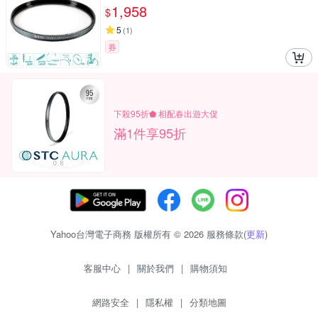
5%透光率;德國SCHOTT陶瓷玻璃)UV Filter
1,958
$
5
(
1
)
券
下殺95折⬟ 相配春出遊大促
滿1件享95折
Yahoo台灣電子商務 版權所有 © 2026 服務條款(
更新
)
客服中心
|
關於我們
|
購物須知
網路安全
|
隱私權
|
分類地圖