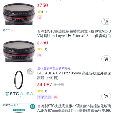
43mm濾鏡)MRC-UV鏡頭保護鏡
750
$
5
(
2
)
券
台灣製STC保護鏡多層膜抗刮防污抗靜電MC-U
V濾鏡Ultra Layer UV Filter 40.5mm保護鏡(口
徑40.5mm濾鏡)MRC-UV鏡頭保護鏡
750
$
5
(
1
)
券
濾掉空氣中散射的紫外線
STC AURA UV Filter 95mm 高細節抗紫外線保
護鏡 (公司貨)
4,087
$
$
4,302
5
(
1
)
挑戰低價
券
台灣製STC支援高畫素8K高細節&抗撞強化玻璃
AURA 67mm保護鏡67mm濾鏡(超低光程差;99.