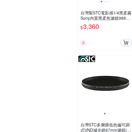
台灣製STC電影感1/4黑柔霧
Sony內置黑柔焦濾鏡98836
5(適索尼FX3 a1 a7 a9 C R
3,360
$
S IV III系列)ND濾鏡ND減光
鏡
券
台灣STC多層膜低色偏可調
式VND減光鏡67mm濾鏡(無