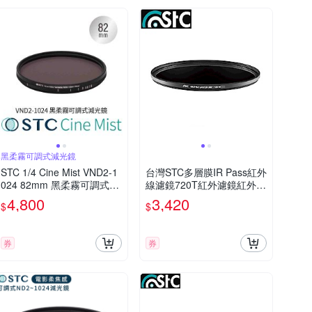
黑柔霧可調式減光鏡
STC 1/4 Cine Mist VND2-1
台灣STC多層膜IR Pass紅外
024 82mm 黑柔霧可調式減
線濾鏡720T紅外濾鏡紅外光
光鏡(公司貨)
77mm濾鏡(過濾720nm以下
4,800
3,420
$
$
光線)IR720全彩紅外線攝影
券
券