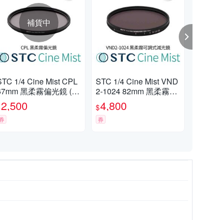
補貨中
STC 1/4 Cine Mist CPL
STC 1/4 Cine Mist VND
台灣
67mm 黑柔霧偏光鏡 (公
2-1024 82mm 黑柔霧可
焦Ci
司貨)
調式減光鏡(公司貨)
柔霧
2,500
4,800
5,
$
$
$
24
券
券
75
限時
SC
鏡