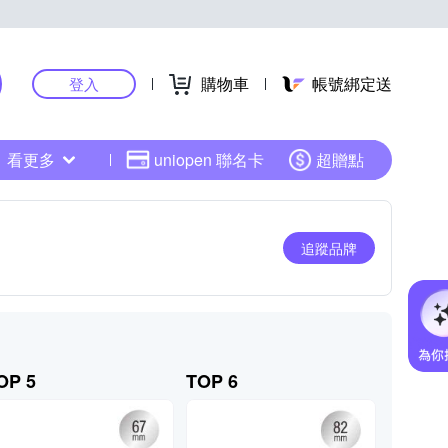
購物車
帳號綁定送
登入
看更多
uniopen 聯名卡
超贈點
追蹤品牌
OP 5
TOP 6
TOP