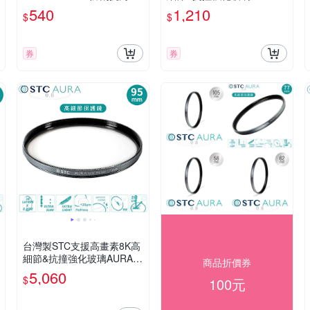
C-CPL偏光鏡F-DPCPL(鋁
2mm保護鏡52mm濾鏡(超
540
1,210
$
$
合金薄框/玻璃製;附防潮收
低光程差;99.5%透光率;德國
納盒)口袋3圓偏振鏡濾鏡
SCHOTT陶瓷玻璃)UV Filter
券
券
台灣製STC支援高畫素8K高
細節&抗撞強化玻璃AURA 9
商品折價券
5mm保護鏡95mm濾鏡(超
5,060
$
100元
低光程差;99.5%透光率;德國
SCHOTT陶瓷玻璃)UV Filter