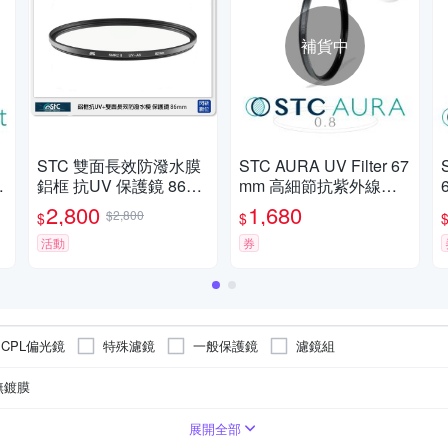
補貨中
STC 雙面長效防潑水膜
STC AURA UV Filter 67
公
鋁框 抗UV 保護鏡 86m
mm 高細節抗紫外線保
m (86，公司貨)
護鏡 (公司貨)
2,800
1,680
$2,800
$
$
活動
券
CPL偏光鏡
特殊濾鏡
一般保護鏡
濾鏡組
無鍍膜
展開全部