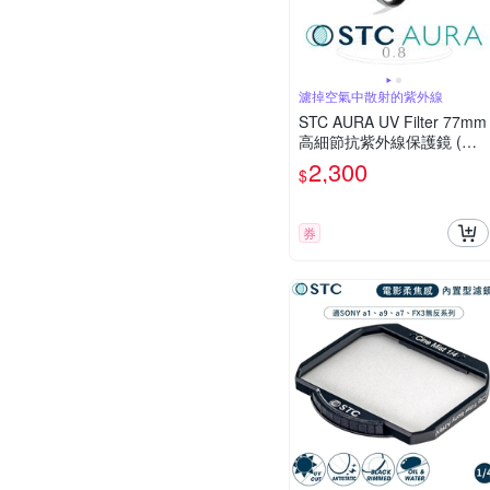
濾掉空氣中散射的紫外線
STC AURA UV Filter 77mm
高細節抗紫外線保護鏡 (公
司貨)
2,300
$
券