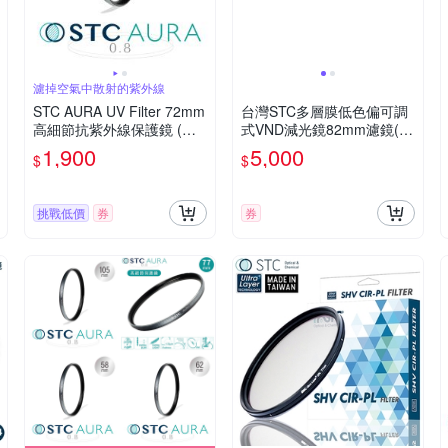
濾掉空氣中散射的紫外線
STC AURA UV Filter 72mm
台灣STC多層膜低色偏可調
高細節抗紫外線保護鏡 (公
式VND減光鏡82mm濾鏡(無
司貨)
段調整ND2-ND4-ND8-ND1
1,900
5,000
$
$
6-ND32-ND64…-ND1000-
ND1024)Variable ND Filter
動態範圍
挑戰低價
券
券