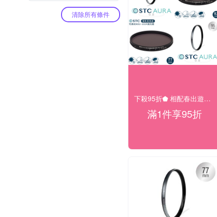
清除所有條件
下殺95折⬟ 相配春出遊大促
滿1件享95折