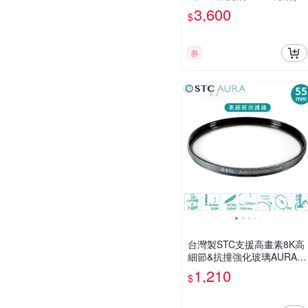
段調整ND2-ND4-ND8-ND1
3,600
$
6-ND32-ND64…-ND1000-
ND1024)Variable ND Filter
動態範圍
券
台灣製STC支援高畫素8K高
細節&抗撞強化玻璃AURA 5
5mm保護鏡55mm濾鏡(超
1,210
$
低光程差;99.5%透光率;德國
SCHOTT陶瓷玻璃)UV Filter