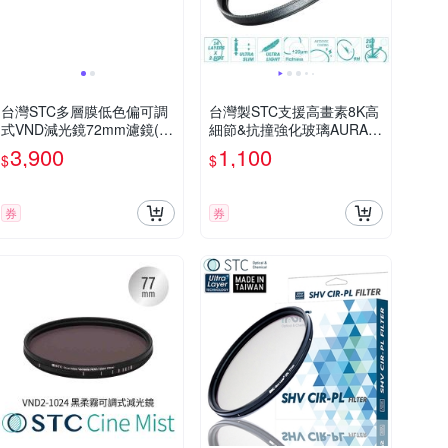
台灣STC多層膜低色偏可調
台灣製STC支援高畫素8K高
式VND減光鏡72mm濾鏡(無
細節&抗撞強化玻璃AURA 4
段調整ND2-ND4-ND8-ND1
3mm保護鏡43mm濾鏡(超
3,900
1,100
$
$
6-ND32-ND64…-ND1000-
低光程差;99.5%透光率;德國
ND1024)Variable ND Filter
SCHOTT陶瓷玻璃)UV Filter
動態範圍
券
券