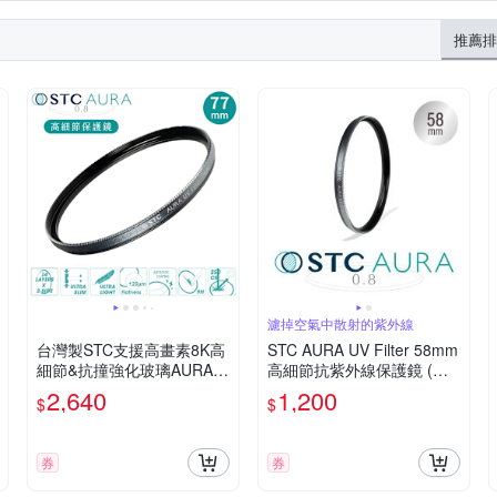
推薦排
濾掉空氣中散射的紫外線
台灣製STC支援高畫素8K高
STC AURA UV Filter 58mm
細節&抗撞強化玻璃AURA 7
高細節抗紫外線保護鏡 (公
7mm保護鏡77mm濾鏡(超
司貨)
2,640
1,200
$
$
低光程差;99.5%透光率;德國
SCHOTT陶瓷玻璃)UV Filter
券
券