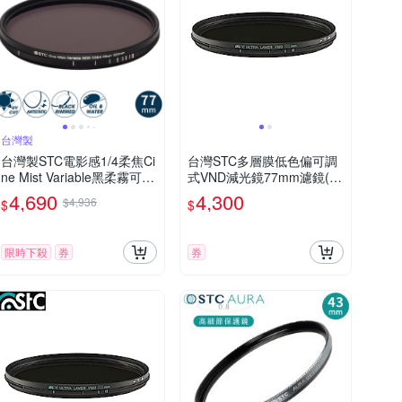
台灣製
台灣製STC電影感1/4柔焦Ci
台灣STC多層膜低色偏可調
ne Mist Variable黑柔霧可調
式VND減光鏡77mm濾鏡(無
減光鏡ND2-1024黑柔焦77
段調整ND2-ND4-ND8-ND1
4,690
4,300
$4,936
$
$
mm濾鏡985241(雙面防污
6-ND32-ND64…-ND1000-
鍍膜+德國SCHOTT玻璃)VN
ND1024)Variable ND Filter
D濾鏡
動態範圍
限時下殺
券
券