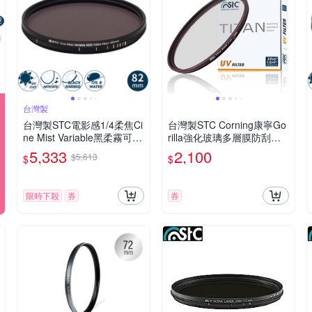
台灣製
台灣製STC電影感1/4柔焦Ci
台灣製STC Corning康寧Go
ne Mist Variable黑柔霧可調
rilla強化玻璃多層膜防刮防
減光鏡ND2-1024黑柔焦82
污Titan 72mm保護鏡頭保護
5,333
2,100
$5,613
$
$
mm濾鏡986750(雙面防污
鏡(抗撞防靜電)
鍍膜+德國SCHOTT®玻璃)V
ND濾鏡
限時下殺
券
券