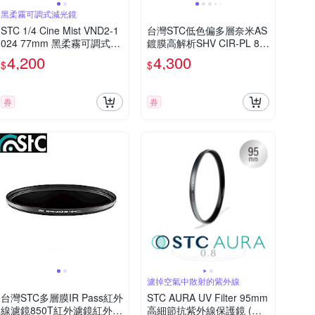
黑柔霧可調式減光鏡
STC 1/4 Cine Mist VND2-1
台灣STC低色偏多層奈米AS
024 77mm 黑柔霧可調式減
鍍膜高解析SHV CIR-PL 82
光鏡(公司貨)
mm偏光鏡(-1EV;防污抗刮
4,200
4,300
$
$
抗靜電耐衝擊,超薄框)Super
Hi-Vision MC-CPL偏光鏡
券
券
濾掉空氣中散射的紫外線
台灣STC多層膜IR Pass紅外
STC AURA UV Filter 95mm
線濾鏡850T紅外濾鏡紅外光
高細節抗紫外線保護鏡 (公