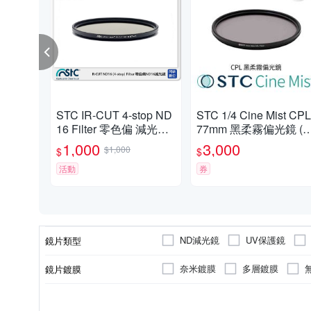
STC IR-CUT 4-stop ND
STC 1/4 Cine Mist CPL
16 Filter 零色偏 減光鏡
77mm 黑柔霧偏光鏡 (
43mm (43,公司貨)
司貨)
1,000
3,000
$1,000
$
$
活動
券
ND減光鏡
UV保護鏡
鏡片類型
奈米鍍膜
多層鍍膜
鏡片鍍膜
有超薄鏡框
轉接環
無
超薄鏡框
類型