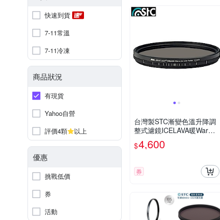
快速到貨
7-11常溫
7-11冷凍
商品狀況
有現貨
Yahoo自營
台灣製STC漸變色溫升降調
整式濾鏡ICELAVA暖Warm-t
評價4顆
以上
o-Cold冷Fader 77mm濾鏡
4,600
$
(可調式)色溫濾鏡
優惠
券
挑戰低價
券
活動