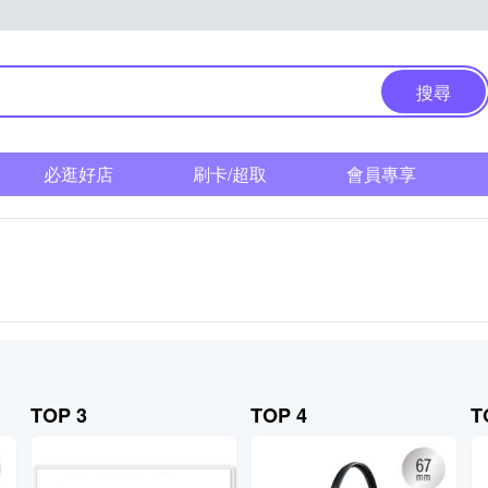
搜尋
必逛好店
刷卡/超取
會員專享
TOP 3
TOP 4
T