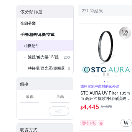
271 筆結果
依分類篩選
全部分類
手機/相機/耳機/穿戴
相機配件
濾鏡/偏光鏡/UV鏡
266
轉接環/遮光罩/鏡頭蓋
5
價格
濾掉空氣中散射的紫外線
STC AURA UV Filter 105m
-
m 高細節抗紫外線保護鏡
(公司貨)
4,445
$4,678
$
確定
限時下殺
券
取貨方式