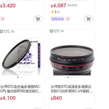
77mm濾鏡(過濾850nm以下
司貨)
3,420
4,087
$4,302
$
$
光線)IR850全紅外線攝影
5
(
1
)
券
挑戰低價
券
台灣STC低色偏多層膜MC-
台灣製STC保護鏡多層膜抗
CPL偏光鏡即ND減光鏡CPL
刮防污抗靜電MC-UV濾鏡Ul
-M ND16濾鏡Filter 77mm
tra Layer UV Filter 55mm保
4,100
840
$
$
偏光鏡(減光式-4EV)
護鏡(口徑55mm濾鏡)MRC-
UV鏡頭保護鏡