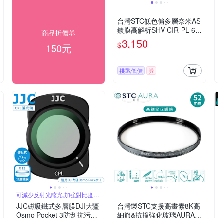
台灣STC低色偏多層奈米AS
鍍膜高解析SHV CIR-PL 62
商品折價券
mm偏光鏡(-1EV;防污抗刮
3,150
$
150元
抗靜電耐衝擊,超薄框)Super
Hi-Vision MC-CPL偏光鏡
挑戰低價
券
可減少反射光眩光,加強對比度和
顏色飽和度
JJC磁吸鐵式多層膜DJI大疆
台灣製STC支援高畫素8K高
Osmo Pocket 3防刮抗污M
細節&抗撞強化玻璃AURA 5