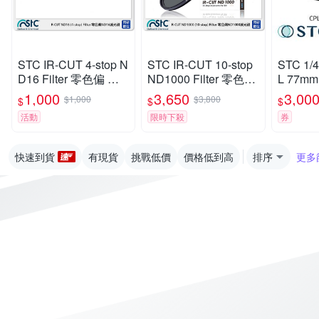
STC IR-CUT 4-stop N
STC IR-CUT 10-stop
STC 1/4
D16 Filter 零色偏 減
ND1000 Filter 零色偏
L 77
光鏡 43mm (43,公司
減光鏡 82mm (82,公
鏡 (公司
1,000
3,650
3,00
$1,000
$3,800
$
$
$
貨)
司貨)
活動
限時下殺
券
快速到貨
有現貨
挑戰低價
價格低到高
排序
更多