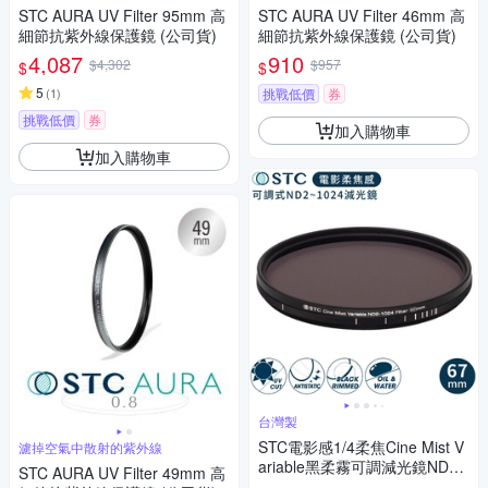
STC AURA UV Filter 95mm 高
STC AURA UV Filter 46mm 高
細節抗紫外線保護鏡 (公司貨)
細節抗紫外線保護鏡 (公司貨)
4,087
910
$4,302
$957
$
$
5
(
1
)
挑戰低價
券
挑戰低價
券
加入購物車
加入購物車
台灣製
STC電影感1/4柔焦Cine Mist V
濾掉空氣中散射的紫外線
ariable黑柔霧可調減光鏡ND2-
STC AURA UV Filter 49mm 高
1024黑柔焦67mm濾鏡985234