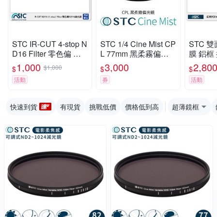
STC IR-CUT 4-stop N
STC 1/4 Cine Mist CP
STC 
D16 Filter 零色偏 減
L 77mm 黑柔霧偏光
膜 鋁框
光鏡 43mm (43,公司
鏡 (公司貨)
86mm 
1,000
3,000
2,80
$1,000
$
$
$
貨)
活動
券
活動
快速到貨
有現貨
挑戰低價
價格低到高
超薄鏡框