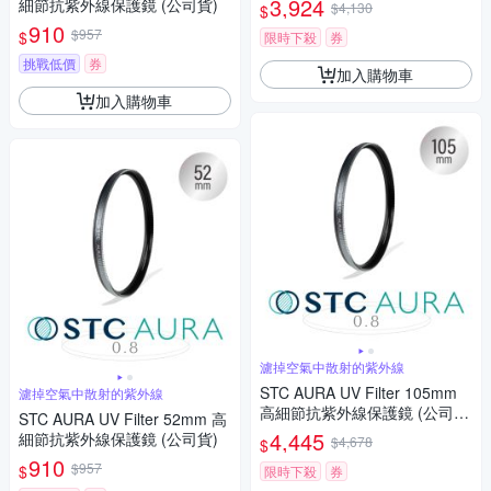
3,924
細節抗紫外線保護鏡 (公司貨)
$4,130
$
(雙面防污鍍膜+德國SCHOTT
910
$957
$
玻璃)VND濾鏡
限時下殺
券
挑戰低價
券
加入購物車
加入購物車
濾掉空氣中散射的紫外線
STC AURA UV Filter 105mm
濾掉空氣中散射的紫外線
高細節抗紫外線保護鏡 (公司
STC AURA UV Filter 52mm 高
貨)
4,445
細節抗紫外線保護鏡 (公司貨)
$4,678
$
910
$957
$
限時下殺
券