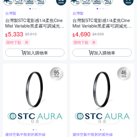
台灣製
台灣製
台灣製STC電影感1/4柔焦Cine
台灣製STC電影感1/4柔焦Cine
Mist Variable黑柔霧可調減光鏡
Mist Variable黑柔霧可調減光鏡
ND2-1024黑柔焦82mm濾鏡98
ND2-1024黑柔焦77mm濾鏡98
5,333
4,690
$5,613
$4,936
$
$
6750(雙面防污鍍膜+德國SCH
5241(雙面防污鍍膜+德國SCH
OTT®玻璃)VND濾鏡
OTT玻璃)VND濾鏡
限時下殺
券
限時下殺
券
加入購物車
加入購物車
濾掉空氣中散射的紫外線
濾掉空氣中散射的紫外線