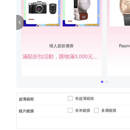
情人節折價券
Raym
滿額折扣活動，購物滿3,000元現折150元。
有超薄鏡框
超薄鏡框
奈米鍍膜
多層鍍膜
鏡片鍍膜
UV保護鏡
ND減光鏡
鏡片類型