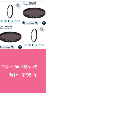
下殺95折⬟ 相配春出遊大促
滿1件享95折