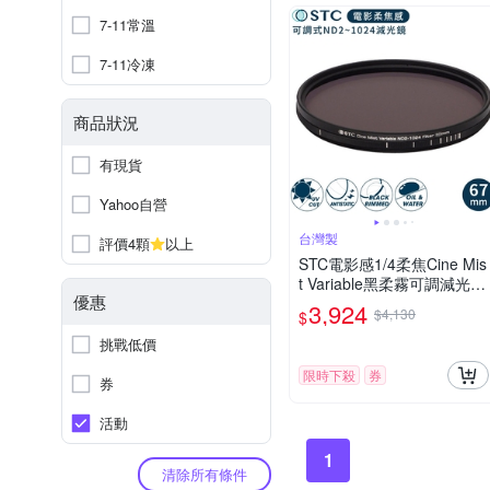
7-11常溫
7-11冷凍
商品狀況
有現貨
Yahoo自營
台灣製
評價4顆
以上
STC電影感1/4柔焦Cine Mis
t Variable黑柔霧可調減光鏡
優惠
ND2-1024黑柔焦67mm濾
3,924
$4,130
$
鏡985234(雙面防污鍍膜+德
國SCHOTT玻璃)VND濾鏡
挑戰低價
限時下殺
券
券
活動
1
清除所有條件