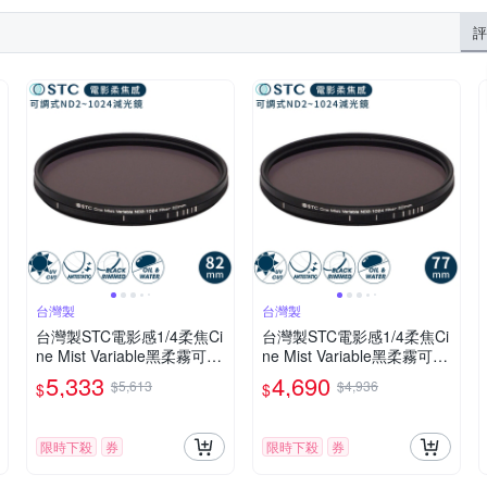
評
台灣製
台灣製
台灣製STC電影感1/4柔焦Ci
台灣製STC電影感1/4柔焦Ci
ne Mist Variable黑柔霧可調
ne Mist Variable黑柔霧可調
減光鏡ND2-1024黑柔焦82
減光鏡ND2-1024黑柔焦77
5,333
4,690
$5,613
$4,936
$
$
mm濾鏡986750(雙面防污
mm濾鏡985241(雙面防污
鍍膜+德國SCHOTT®玻璃)V
鍍膜+德國SCHOTT玻璃)VN
ND濾鏡
D濾鏡
限時下殺
券
限時下殺
券