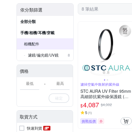
8 筆結果
依分類篩選
全部分類
手機/相機/耳機/穿戴
相機配件
濾鏡/偏光鏡/UV鏡
8
價格
-
濾掉空氣中散射的紫外線
STC AURA UV Filter 95mm
高細節抗紫外線保護鏡 (公
確定
司貨)
4,087
$4,302
$
5
(
1
)
取貨方式
挑戰低價
券
快速到貨