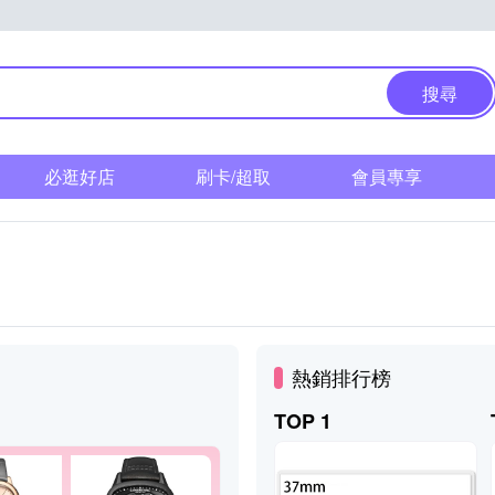
搜尋
必逛好店
刷卡/超取
會員專享
熱銷排行榜
TOP 1