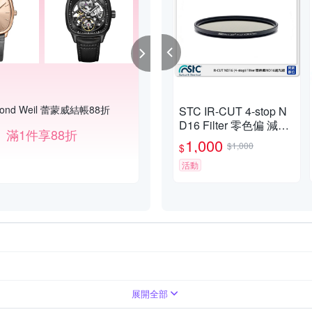
ond Weil 蕾蒙威結帳88折
蕾蒙威一件不留折後54折
STC IR-CUT 4-stop N
D16 Filter 零色偏 減光
滿1件享88折
滿1件享9折
鏡 43mm (43,公司貨)
1,000
$1,000
$
活動
展開全部