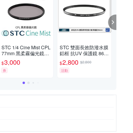
STC 1/4 Cine Mist CPL
STC 雙面長效防潑水膜
STC
77mm 黑柔霧偏光鏡
鋁框 抗UV 保護鏡 86m
7m
(公司貨)
m (86，公司貨)
保護
3,000
2,800
1,
$2,800
$
$
$
券
活動
券