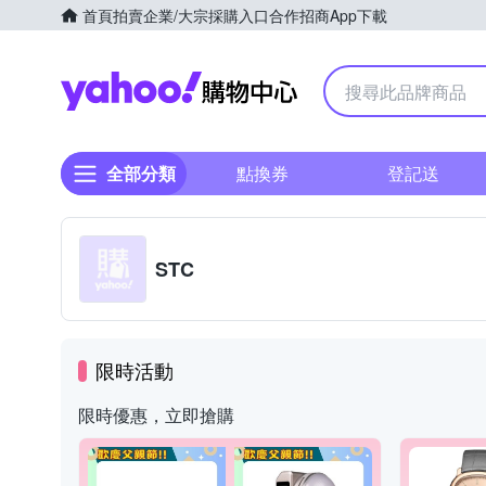
首頁
拍賣
企業/大宗採購入口
合作招商
App下載
Yahoo購物中心
全部分類
點換券
登記送
STC
限時活動
限時優惠，立即搶購