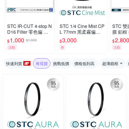
STC IR-CUT 4-stop N
STC 1/4 Cine Mist CP
STC 
D16 Filter 零色偏 減
L 77mm 黑柔霧偏光
膜 鋁框
光鏡 43mm (43,公司
鏡 (公司貨)
86mm 
1,000
3,000
2,80
$1,000
$
$
$
貨)
活動
券
活動
快速到貨
有現貨
挑戰低價
價格低到高
超薄鏡框