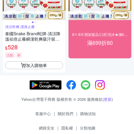
清涼乾爽,潔身止癢
泰國Snake Brand蛇牌-清涼降
8/1-8/9 開架髮品/口腔/洗沐★滿699折80
溫祛痱止癢瞬潔乾爽吸汗留香
滿699折80
爽身粉痱子粉280g/罐
528
$
活動
券
加入購物車
Yahoo台灣電子商務 版權所有 © 2026 服務條款(
更新
)
客服中心
|
關於我們
|
購物須知
網路安全
|
隱私權
|
分類地圖