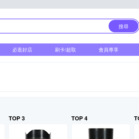
搜尋
必逛好店
刷卡/超取
會員專享
TOP 3
TOP 4
T