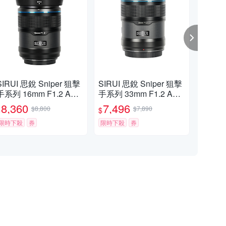
SIRUI 思銳 Sniper 狙擊
SIRUI 思銳 Sniper 狙擊
SIR
手系列 16mm F1.2 APS
手系列 33mm F1.2 APS
系列 
-C 自動對焦鏡頭 佛提普
-C 自動對焦鏡頭 佛提普
動對
8,360
7,496
16
$8,800
$7,890
$
$
$
拉斯公司貨兩年保固
拉斯公司貨兩年保固
公
限時下殺
券
限時下殺
券
限時