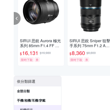
SIRUI 思銳 Aurora 極光
SIRUI 思銳 Sniper 狙
系列 85mm F1.4 FF 自
手系列 75mm F1.2 AP
動對焦鏡頭 佛提普拉斯
-C 自動對焦鏡頭 佛提
16,131
8,360
$16,980
$8,800
$
$
公司貨兩年保固 For X-M
拉斯公司貨兩年保固
ount
限時下殺
券
限時下殺
券
依分類篩選
全部分類
手機/相機/耳機/穿戴
相機鏡頭