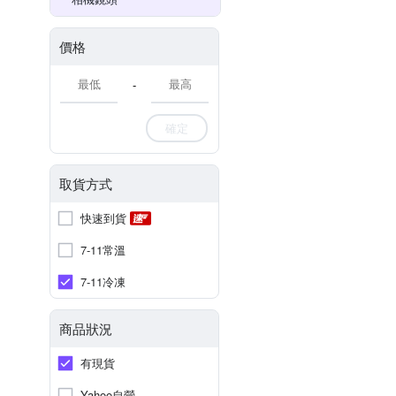
價格
-
確定
取貨方式
快速到貨
7-11常溫
7-11冷凍
商品狀況
有現貨
Yahoo自營