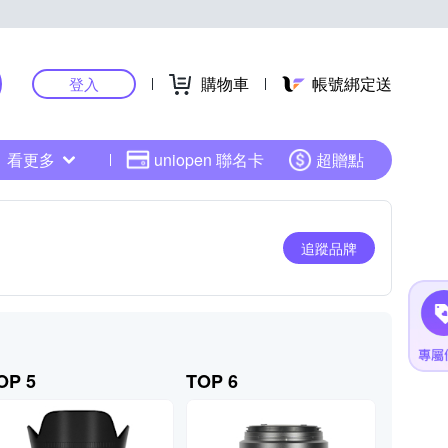
購物車
帳號綁定送
登入
看更多
uniopen 聯名卡
超贈點
追蹤品牌
OP 5
TOP 6
TOP