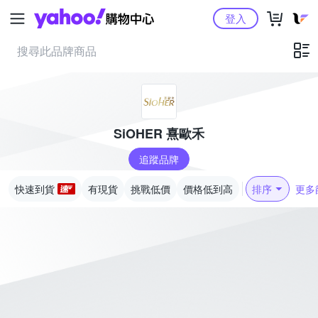
Yahoo購物中心
登入
SiOHER 熹歐禾
追蹤品牌
快速到貨
有現貨
挑戰低價
價格低到高
排序
更多