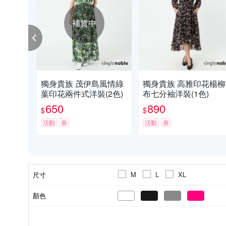
補貨中
獨身貴族 茂伊島風情綠
獨身貴族 高雅印花楊柳
葉印花兩件式洋裝(2色)
布七分袖洋裝(1色)
650
890
$
$
活動
券
活動
券
M
L
XL
尺寸
顏色
印花
秋冬
基本
洋裝
人造纖維
正常版型
素色
春夏
深V
棉
長版
雪紡
寬鬆
風格元素
適穿季節
款式
類型
主材質
版型