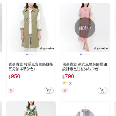
補貨中
獨身貴族 韓系氣質蕾絲拼接
獨身貴族 歐式風格裝飾排釦
五分袖洋裝(2色)
設計素色短袖洋裝(2色)
950
790
$
$
5
(
2
)
券
券