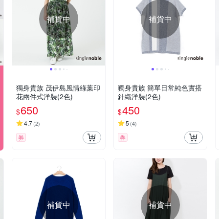
補貨中
補貨中
獨身貴族 茂伊島風情綠葉印
獨身貴族 簡單日常純色實搭
花兩件式洋裝(2色)
針織洋裝(2色)
650
450
$
$
4.7
5
(
2
)
(
4
)
券
券
補貨中
補貨中