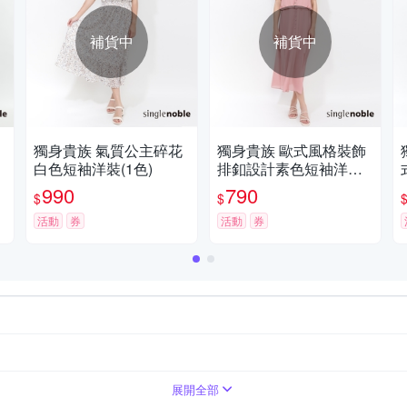
補貨中
補貨中
獨身貴族 氣質公主碎花
獨身貴族 歐式風格裝飾
白色短袖洋裝(1色)
排釦設計素色短袖洋裝
(2色)
990
790
$
$
活動
券
活動
券
版
拼接
蕾絲
荷葉
條紋
展開全部