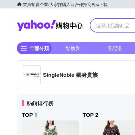
首頁
拍賣
企業/大宗採購入口
合作招商
App下載
Yahoo購物中心
全部分類
點換券
登記送
SingleNoble 獨身貴族
熱銷排行榜
TOP 1
TOP 2