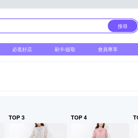
搜尋
必逛好店
刷卡/超取
會員專享
TOP 3
TOP 4
T