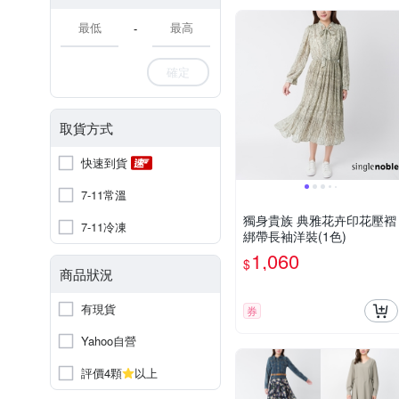
-
確定
取貨方式
快速到貨
7-11常溫
獨身貴族 典雅花卉印花壓褶
7-11冷凍
綁帶長袖洋裝(1色)
1,060
$
商品狀況
有現貨
券
Yahoo自營
評價4顆
以上