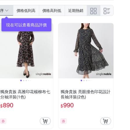
序
價格低到高
價格高到低
近期熱銷
獨身貴族 高雅印花楊柳布七
獨身貴族 亮眼撞色印花設計
分袖洋裝(1色)
長袖洋裝(2色)
890
990
$
$
券
券