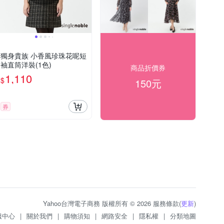
獨身貴族 小香風珍珠花呢短
袖直筒洋裝(1色)
商品折價券
1,110
$
150元
券
Yahoo台灣電子商務 版權所有 © 2026 服務條款(
更新
)
服中心
|
關於我們
|
購物須知
|
網路安全
|
隱私權
|
分類地圖