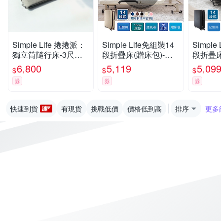
Simple Life 捲捲派：
Simple Life免組裝14
Simple
獨立筒隨行床-3尺半-
段折疊床(贈床包)-米
段折疊床
寬105x長188cm(附電
白S-22
-22
6,800
5,119
5,09
$
$
$
動吸氣機與旅行帆布
券
券
券
背包)
快速到貨
有現貨
挑戰低價
價格低到高
排序
更多