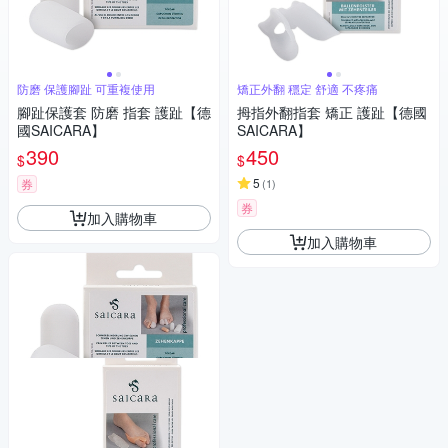
防磨 保護腳趾 可重複使用
矯正外翻 穩定 舒適 不疼痛
腳趾保護套 防磨 指套 護趾【德
拇指外翻指套 矯正 護趾【德國
國SAICARA】
SAICARA】
390
450
$
$
5
券
(
1
)
券
加入購物車
加入購物車