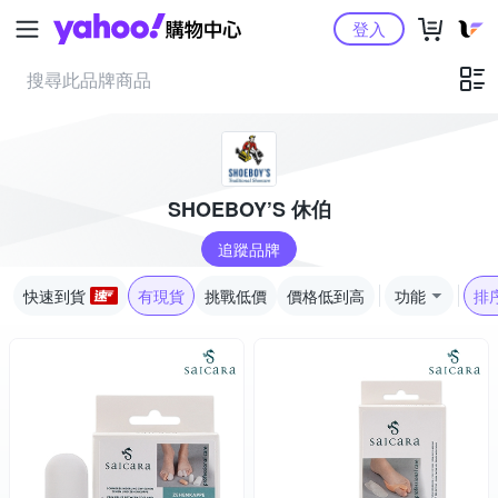
Yahoo購物中心
登入
SHOEBOY’S 休伯
追蹤品牌
快速到貨
有現貨
挑戰低價
價格低到高
功能
排