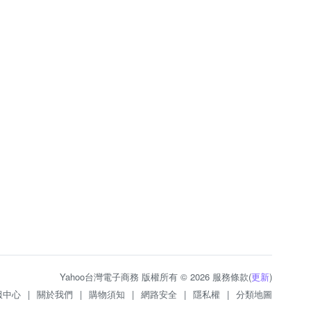
Yahoo台灣電子商務 版權所有 © 2026 服務條款(
更新
)
服中心
|
關於我們
|
購物須知
|
網路安全
|
隱私權
|
分類地圖