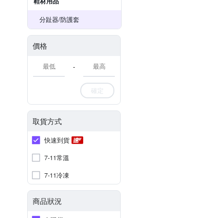
鞋材用品
分趾器/防護套
價格
-
確定
取貨方式
快速到貨
7-11常溫
7-11冷凍
商品狀況