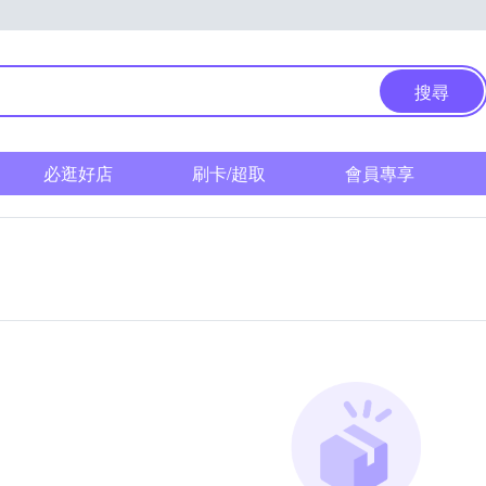
搜尋
必逛好店
刷卡/超取
會員專享