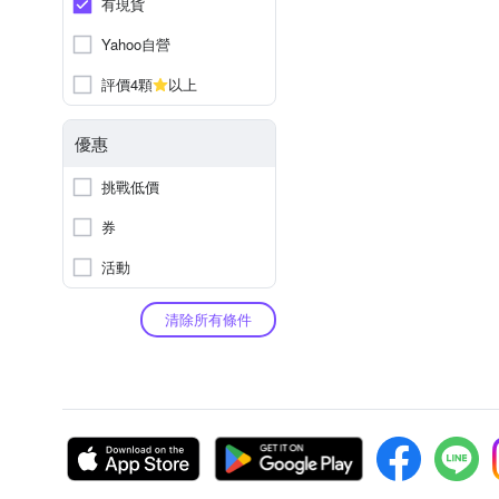
有現貨
Yahoo自營
評價4顆
以上
優惠
挑戰低價
券
活動
清除所有條件