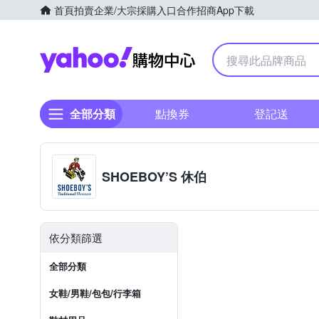
首頁
拍賣
企業/大宗採購入口
合作招商
App下載
Yahoo購物中心
全部分類
點換券
登記送
SHOEBOY’S 休伯
依分類篩選
全部分類
女鞋/男鞋/包包/行李箱