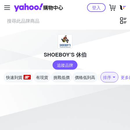
Yahoo購物中心
登入
SHOEBOY’S 休伯
追蹤品牌
快速到貨
有現貨
挑戰低價
價格低到高
排序
更多