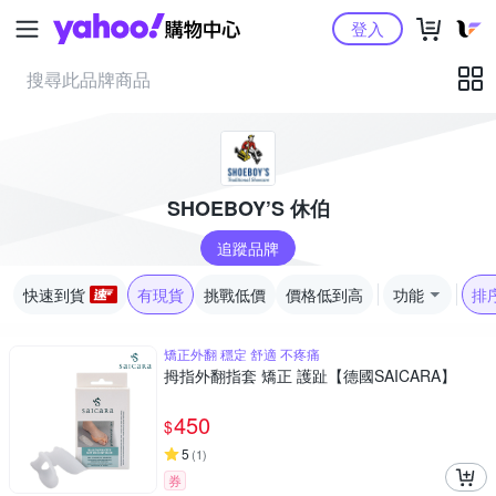
Yahoo購物中心
登入
SHOEBOY’S 休伯
追蹤品牌
快速到貨
有現貨
挑戰低價
價格低到高
功能
排
矯正外翻 穩定 舒適 不疼痛
拇指外翻指套 矯正 護趾【德國SAICARA】
450
$
5
(
1
)
券