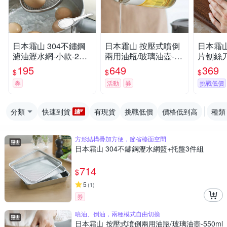
日本霜山 304不鏽鋼
日本霜山 按壓式噴倒
日本霜
濾油瀝水網-小款-2款
兩用油瓶/玻璃油壺-55
片刨絲
可選
0ml-多色可選
195
649
369
$
$
$
券
活動
券
挑戰低價
分類
快速到貨
有現貨
挑戰低價
價格低到高
種類
方形結構疊加方便，節省檯面空間
日本霜山 304不鏽鋼瀝水網籃+托盤3件組
714
$
5
(
1
)
券
噴油、倒油，兩種模式自由切換
日本霜山 按壓式噴倒兩用油瓶/玻璃油壺-550ml