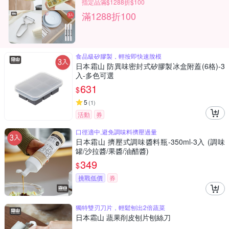
指定品滿$1288折$100
滿1288折100
食品級矽膠製，輕按即快速脫模
日本霜山 防異味密封式矽膠製冰盒附蓋(6格)-3
入-多色可選
631
$
5
(
1
)
活動
券
口徑適中,避免調味料擠壓過量
日本霜山 擠壓式調味醬料瓶-350ml-3入 (調味
罐/沙拉醬/果醬/油醋醬)
349
$
挑戰低價
券
獨特雙刃刀片，輕鬆刨出2倍蔬菜
日本霜山 蔬果削皮刨片刨絲刀