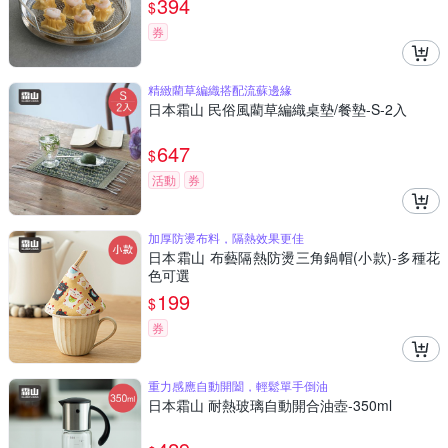
394
$
券
精緻藺草編織搭配流蘇邊緣
日本霜山 民俗風藺草編織桌墊/餐墊-S-2入
647
$
活動
券
加厚防燙布料，隔熱效果更佳
日本霜山 布藝隔熱防燙三角鍋帽(小款)-多種花
色可選
199
$
券
重力感應自動開闔，輕鬆單手倒油
日本霜山 耐熱玻璃自動開合油壺-350ml