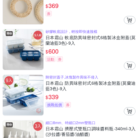
369
$
券
矽膠軟底設計，輕按即快速脫模
日本霜山 軟底防異味密封式6格製冰盒附蓋(莫
蘭迪藍3色)-9入
600
$
活動
券
附密封蓋子,冰塊製作異味不侵入
日本霜山 防異味密封式6格製冰盒附蓋(莫蘭迪
藍3色)-9入
339
$
挑戰低價
券
細口8mm、特細口2mm雙瓶口
日本霜山 擠壓式雙瓶口調味醬料瓶-340ml-3入
(沙拉醬/番茄醬/油醋醬)