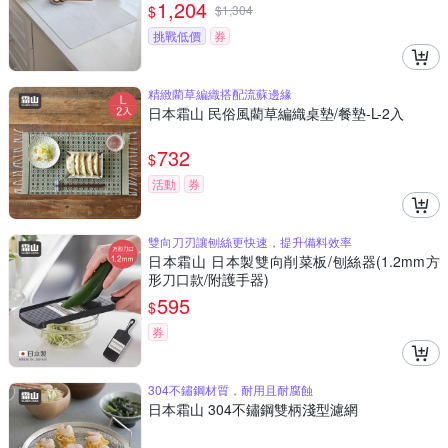
1,204
$
$
1,304
挑戰低價
券
精緻藺草編織搭配流蘇邊緣
日本霜山 民俗風藺草編織桌墊/餐墊-L-2入
732
$
活動
券
雙向刀刃讓刨絲更快速，提升備料效率
日本霜山 日本製雙向削菜板/刨絲器(1.2mm方
形刀口款/附護手器)
595
$
券
304不鏽鋼材質，耐用且耐腐蝕
日本霜山 304不鏽鋼雙柄淺型濾網