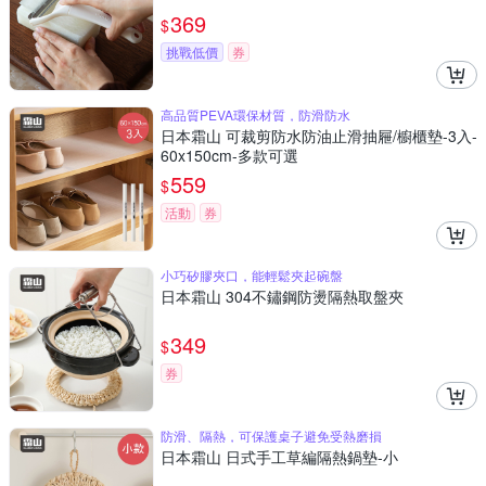
369
$
挑戰低價
券
高品質PEVA環保材質，防滑防水
日本霜山 可裁剪防水防油止滑抽屜/櫥櫃墊-3入-
60x150cm-多款可選
559
$
活動
券
小巧矽膠夾口，能輕鬆夾起碗盤
日本霜山 304不鏽鋼防燙隔熱取盤夾
349
$
券
防滑、隔熱，可保護桌子避免受熱磨損
日本霜山 日式手工草編隔熱鍋墊-小