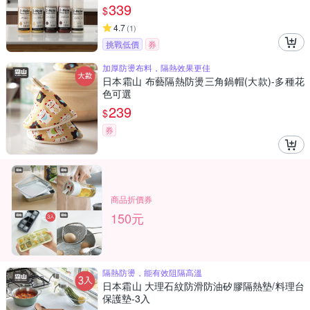
339
$
4.7
(
1
)
挑戰低價
券
加厚防燙布料，隔熱效果更佳
日本霜山 布藝隔熱防燙三角鍋帽(大款)-多種花
色可選
239
$
券
商品折價券
150元
隔熱防燙，能有效阻隔高溫
日本霜山 大理石紋防滑防油矽膠隔熱墊/料理台
保護墊-3入