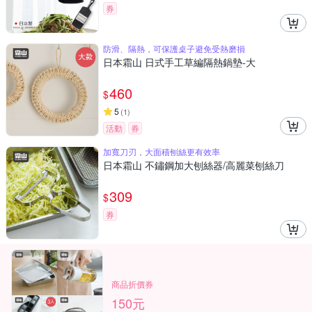
券
防滑、隔熱，可保護桌子避免受熱磨損
日本霜山 日式手工草編隔熱鍋墊-大
460
$
5
(
1
)
活動
券
加寬刀刃，大面積刨絲更有效率
日本霜山 不鏽鋼加大刨絲器/高麗菜刨絲刀
309
$
券
商品折價券
150元