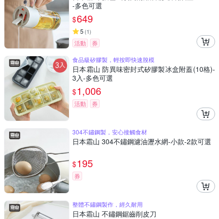
-多色可選
649
$
5
(
1
)
活動
券
食品級矽膠製，輕按即快速脫模
日本霜山 防異味密封式矽膠製冰盒附蓋(10格)-
3入-多色可選
1,006
$
活動
券
304不鏽鋼製，安心接觸食材
日本霜山 304不鏽鋼濾油瀝水網-小款-2款可選
195
$
券
整體不鏽鋼製作，經久耐用
日本霜山 不鏽鋼鋸齒削皮刀