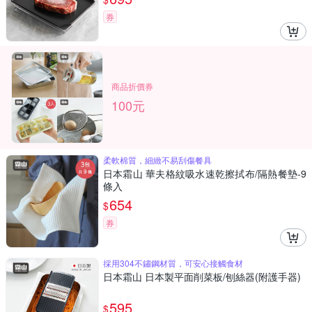
券
商品折價券
100元
柔軟棉質，細緻不易刮傷餐具
日本霜山 華夫格紋吸水速乾擦拭布/隔熱餐墊-9
條入
654
$
券
採用304不鏽鋼材質，可安心接觸食材
日本霜山 日本製平面削菜板/刨絲器(附護手器)
595
$