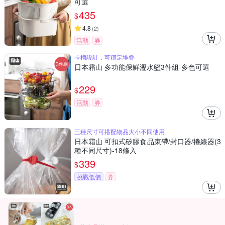
可選
435
$
4.8
(
2
)
活動
券
卡槽設計，可穩定堆疊
日本霜山 多功能保鮮瀝水籃3件組-多色可選
229
$
活動
券
三種尺寸可搭配物品大小不同使用
日本霜山 可扣式矽膠食品束帶/封口器/捲線器(3
種不同尺寸)-18條入
339
$
挑戰低價
券