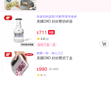
快速切碎蔬菜/洋蔥/堅果等食材
美國OXO 好好壓切碎器
711
$
9折
4.8
(
2
)
限時下殺
券
輕壓一秒，神人刀工
美國OXO 好好壓切丁盒
990
$
$
1,099
5
(
2
)
限時下殺
券
立體止水紋理避免弄髒檯面
德國Fackelmann 5017981 莫蘭迪矽膠隔熱墊
(可磁吸)
270
$
$
299