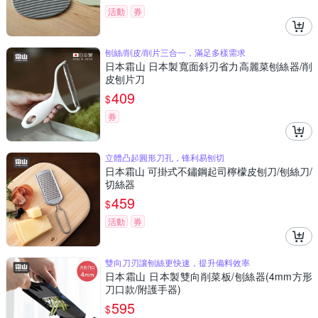
活動
券
刨絲/削皮/削片三合一，滿足多樣需求
日本霜山 日本製寬面斜刃省力高麗菜刨絲器/削
皮刨片刀
409
$
券
立體凸起圓形刀孔，锋利易刨切
日本霜山 可掛式不鏽鋼起司檸檬皮刨刀/刨絲刀/
切絲器
459
$
活動
券
雙向刀刃讓刨絲更快速，提升備料效率
日本霜山 日本製雙向削菜板/刨絲器(4mm方形
刀口款/附護手器)
595
$