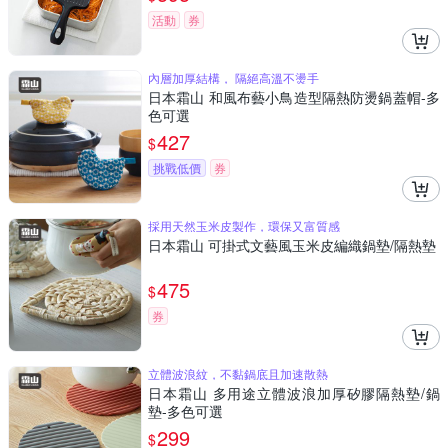
活動
券
內層加厚結構， 隔絕高溫不燙手
日本霜山 和風布藝小鳥造型隔熱防燙鍋蓋帽-多
色可選
427
$
挑戰低價
券
採用天然玉米皮製作，環保又富質感
日本霜山 可掛式文藝風玉米皮編織鍋墊/隔熱墊
475
$
券
立體波浪紋，不黏鍋底且加速散熱
日本霜山 多用途立體波浪加厚矽膠隔熱墊/鍋
墊-多色可選
299
$