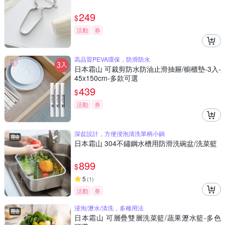
249
$
活動
券
高品質PEVA環保，防滑防水
日本霜山 可裁剪防水防油止滑抽屜/櫥櫃墊-3入-
45x150cm-多款可選
439
$
活動
券
深盆設計，方便浸泡清洗單柄小鍋
日本霜山 304不鏽鋼水槽用防滑洗碗盆/洗菜籃
899
$
5
(
1
)
活動
券
浸泡/瀝水/清洗，多種用法
日本霜山 可層疊雙層洗菜籃/蔬果瀝水籃-多色