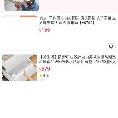
工作圍裙 背心圍裙 廚房圍裙 皮革圍裙 交
商店
叉肩帶 職人圍裙 咖啡廳【F0799】
155
$
【荷生活】防滑顆粒設計自由剪裁櫥櫃防潮墊
加厚食品級EVA防水防油抽屜墊-45x150型4入
組
579
$
4
(
1
)
券
【Quasi】歐伊優倒油噴油二合一玻璃油壺500
ml(噴油瓶 調料罐)
349
$
券