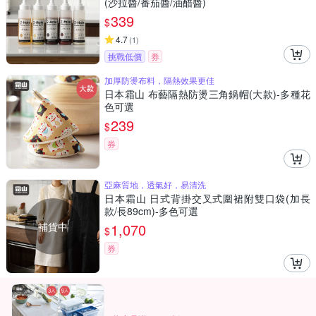
(沙拉醬/番茄醬/油醋醬)
339
$
4.7
(
1
)
挑戰低價
券
加厚防燙布料，隔熱效果更佳
日本霜山 布藝隔熱防燙三角鍋帽(大款)-多種花
色可選
239
$
券
亞麻質地，透氣好，易清洗
日本霜山 日式背掛交叉式圍裙附雙口袋(加長
款/長89cm)-多色可選
補貨中
1,070
$
券