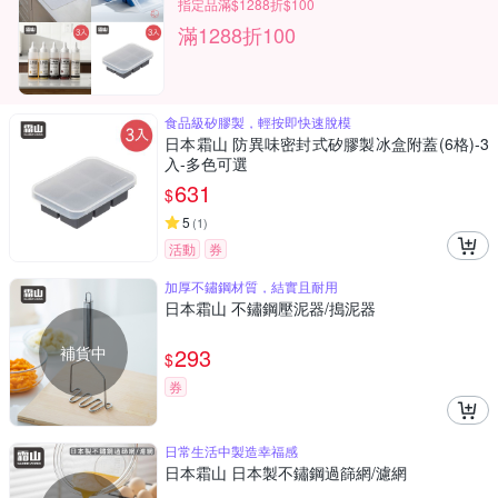
指定品滿$1288折$100
滿1288折100
食品級矽膠製，輕按即快速脫模
日本霜山 防異味密封式矽膠製冰盒附蓋(6格)-3
入-多色可選
631
$
5
(
1
)
活動
券
加厚不鏽鋼材質，結實且耐用
日本霜山 不鏽鋼壓泥器/搗泥器
補貨中
293
$
券
日常生活中製造幸福感
日本霜山 日本製不鏽鋼過篩網/濾網