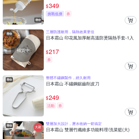
349
$
挑戰低價
券
三層防護耐用，隔熱效果更佳
日本霜山 印花風加厚耐高溫防燙隔熱手套-1入
補貨中
217
$
券
整體不鏽鋼製作，經久耐用
日本霜山 不鏽鋼鋸齒削皮刀
249
$
活動
券
雙層加大設計，瀝水收納一籃搞定
日本霜山 雙層竹纖維多功能料理/洗菜籃(大)