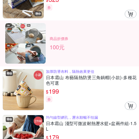
券
商品折價券
100元
加厚防燙布料，隔熱效果更佳
日本霜山 布藝隔熱防燙三角鍋帽(小款)-多種花
色可選
199
$
券
均勻線型網孔，瀝水順暢不怕漏
日本霜山 淺型可微波耐熱瀝水籃+盆兩件組-1.5
L
179
$