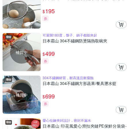
195
$
券
可展開180度，盤子、鍋子都能夾起
日本霜山 304不鏽鋼防燙隔熱取碗夾
補貨中
499
$
券
304不鏽鋼材質，耐高溫且耐腐蝕
日本霜山 304不鏽鋼方形蔬果/餐具瀝水籃
補貨中
699
$
券
愛心拉鍊夾封設計，密封不漏水
日本霜山 印花風愛心滑扣夾鏈PE保鮮分裝袋-