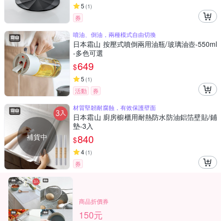
5
(
1
)
券
噴油、倒油，兩種模式自由切換
日本霜山 按壓式噴倒兩用油瓶/玻璃油壺-550ml
-多色可選
649
$
5
(
1
)
活動
券
材質堅韌耐腐蝕，有效保護壁面
日本霜山 廚房櫥櫃用耐熱防水防油鋁箔壁貼/鋪
墊-3入
補貨中
840
$
4
(
1
)
券
商品折價券
150元