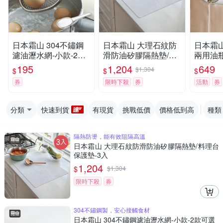
日本霜山 304不鏽鋼
日本霜山 大理石紋防
日本霜
濾油瀝水網-小款-2款
滑防油矽膠隔熱墊/料
兩用油瓶
可選
理台保護墊-3入
0ml-
195
1,204
649
$1,304
$
$
$
券
限時下殺
券
活動
券
分類
快速到貨
有現貨
挑戰低價
價格低到高
種類
隔熱防燙，能有效阻隔高溫
日本霜山 大理石紋防滑防油矽膠隔熱墊/料理台
保護墊-3入
1,204
$
$
1,304
限時下殺
券
304不鏽鋼製，安心接觸食材
日本霜山 304不鏽鋼濾油瀝水網-小款-2款可選