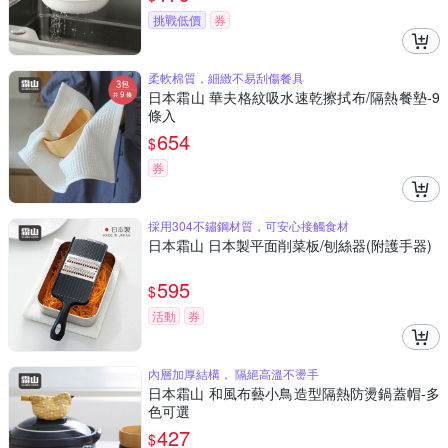
挑戰低價
券
柔軟棉質，細緻不易刮傷餐具
日本霜山 華夫格紋吸水速乾擦拭布/隔熱餐墊-9
條入
654
$
券
採用304不鏽鋼材質，可安心接觸食材
日本霜山 日本製平面削菜板/刨絲器(附護手器)
595
$
活動
券
內層加厚結構， 隔絕高溫不燙手
日本霜山 和風布藝小鳥造型隔熱防燙鍋蓋帽-多
色可選
427
$