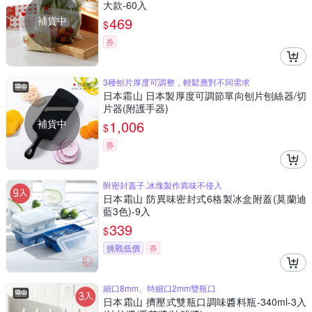
大款-60入
補貨中
469
$
券
3種刨片厚度可調整，輕鬆應對不同需求
日本霜山 日本製厚度可調節單向刨片刨絲器/切
片器(附護手器)
補貨中
1,006
$
券
附密封蓋子,冰塊製作異味不侵入
日本霜山 防異味密封式6格製冰盒附蓋(莫蘭迪
藍3色)-9入
339
$
挑戰低價
券
細口8mm、特細口2mm雙瓶口
日本霜山 擠壓式雙瓶口調味醬料瓶-340ml-3入