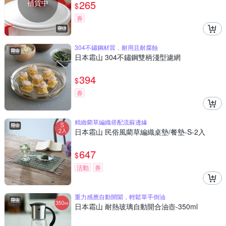
補貨中
265
$
券
304不鏽鋼材質，耐用且耐腐蝕
日本霜山 304不鏽鋼雙柄淺型濾網
394
$
券
精緻藺草編織搭配流蘇邊緣
日本霜山 民俗風藺草編織桌墊/餐墊-S-2入
647
$
活動
券
重力感應自動開闔，輕鬆單手倒油
日本霜山 耐熱玻璃自動開合油壺-350ml