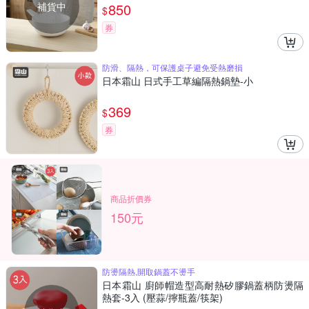
補貨中
850
$
券
防滑、隔熱，可保護桌子避免受熱磨損
日本霜山 日式手工草編隔熱鍋墊-小
369
$
券
商品折價券
150元
防燙隔熱,開取鍋蓋不燙手
日本霜山 廚師帽造型高耐熱矽膠鍋蓋柄防燙隔
熱套-3入 (壓蒜/擰瓶蓋/筷架)