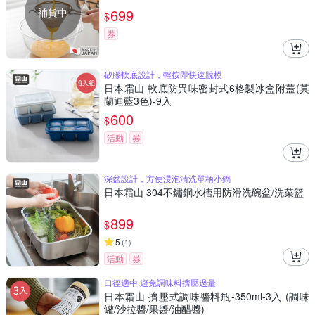
補貨中
699
$
券
矽膠軟底設計，輕按即快速脫模
日本霜山 軟底防異味密封式6格製冰盒附蓋(莫
蘭迪藍3色)-9入
600
$
活動
券
深盆設計，方便浸泡清洗單柄小鍋
日本霜山 304不鏽鋼水槽用防滑洗碗盆/洗菜籃
899
$
5
(
1
)
活動
券
口徑適中,避免調味料擠壓過量
日本霜山 擠壓式調味醬料瓶-350ml-3入 (調味
罐/沙拉醬/果醬/油醋醬)