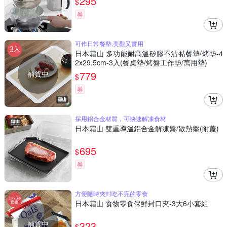
295
$
券
可作日常餐墊,美觀又實用
日本霜山 多功能耐高溫矽膠不沾黏餐墊/烤墊-4
2x29.5cm-3入(餐桌墊/烤盤工作墊/萬用墊)
補貨中
779
$
券
採用鋁合金材質，可快速解凍食材
日本霜山 雙重導溫鋁合金解凍盤/散熱盤(附蓋)
695
$
券
方便隨時夾封吃不完的零食
日本霜山 食物零食保鮮封口夾-3大6小套組
補貨中
323
$