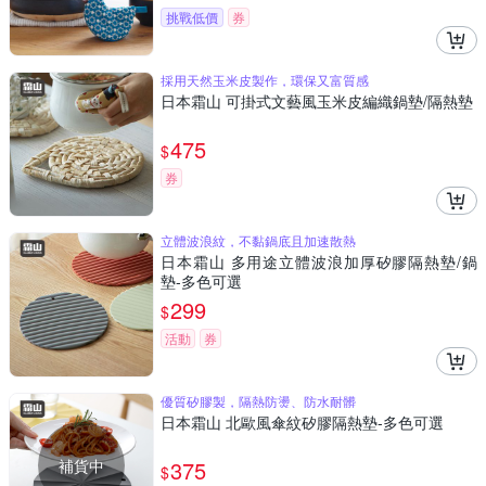
挑戰低價
券
採用天然玉米皮製作，環保又富質感
日本霜山 可掛式文藝風玉米皮編織鍋墊/隔熱墊
475
$
券
立體波浪紋，不黏鍋底且加速散熱
日本霜山 多用途立體波浪加厚矽膠隔熱墊/鍋
墊-多色可選
299
$
活動
券
優質矽膠製，隔熱防燙、防水耐髒
日本霜山 北歐風傘紋矽膠隔熱墊-多色可選
補貨中
375
$