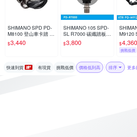
SHIMANO SPD PD-
SHIMANO 105 SPD-
SHIMAN
M8100 登山車卡踏 X
SL R7000 碳纖踏板
M9120
C踏板 自行車踏板
公路車卡踏 自行車踏
色
3,440
3,800
4,36
$
$
$
板
挑戰低價
快速到貨
有現貨
挑戰低價
價格低到高
排序
更多