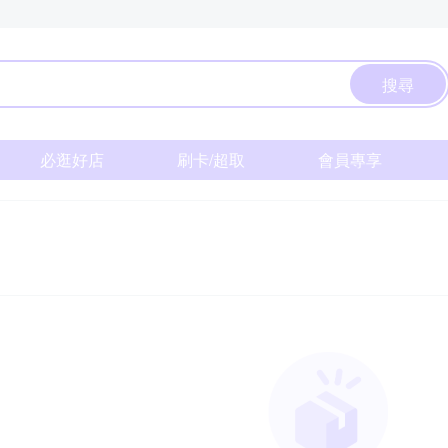
搜尋
必逛好店
刷卡/超取
會員專享