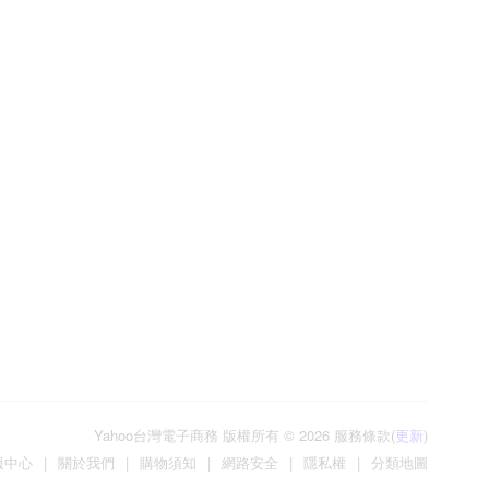
Yahoo台灣電子商務 版權所有 © 2026 服務條款(
更新
)
服中心
|
關於我們
|
購物須知
|
網路安全
|
隱私權
|
分類地圖