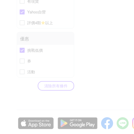
有現貨
Yahoo自營
評價4顆
以上
優惠
挑戰低價
券
活動
清除所有條件