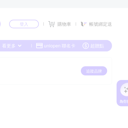
購物車
帳號綁定送
登入
看更多
uniopen 聯名卡
超贈點
追蹤品牌