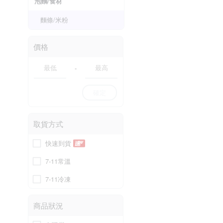
泡麵/食材
麵條/米粉
價格
-
確定
取貨方式
快速到貨
7-11常溫
7-11冷凍
商品狀況