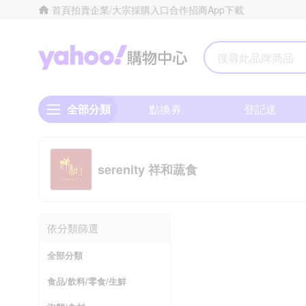
首頁
拍賣
企業/大宗採購入口
合作招商
App下載
Yahoo購物中心
全部分類
點換券
登記送
serenity 祥和蔬食
依分類篩選
全部分類
食品/飲料/零食/生鮮