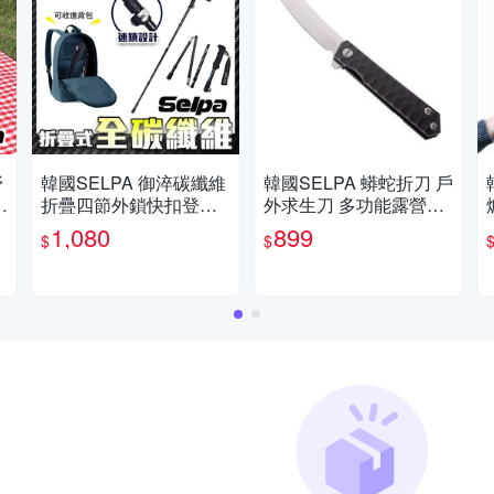
野
韓國SELPA 御淬碳纖維
韓國SELPA 蟒蛇折刀 戶
折疊四節外鎖快扣登山
外求生刀 多功能露營刀
杖 登山 摺疊(三色任選)
野外求生
1,080
899
$
$