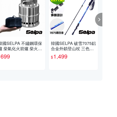
韓國SELPA 不鏽鋼環保
韓國SELPA 破雪7075鋁
韓國
爐 柴氣化火箭爐 柴火爐
合金外鎖登山杖 三色任
件組
登山爐 加高款
選 (超值四入組)
露營
699
1,499
5
$
$
$