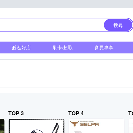
搜尋
必逛好店
刷卡/超取
會員專享
TOP 3
TOP 4
T