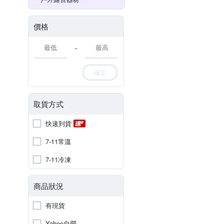
價格
-
確定
取貨方式
快速到貨
7-11常溫
7-11冷凍
商品狀況
有現貨
Yahoo自營