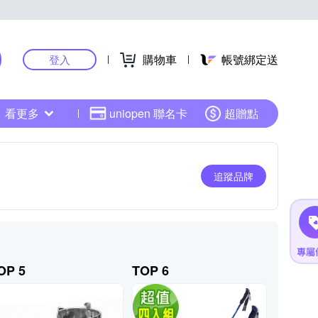
購物車
帳號綁定送
登入
看更多
uniopen 聯名卡
超贈點
追蹤品牌
OP 5
TOP 6
TOP