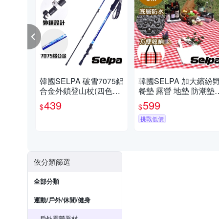
韓國SELPA 破雪7075鋁
韓國SELPA 加大繽紛
合金外鎖登山杖(四色任
餐墊 露營 地墊 防潮墊
選)
(三色任選)
439
599
$
$
挑戰低價
依分類篩選
全部分類
運動/戶外/休閒/健身
戶外露營器材