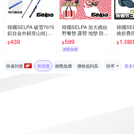
韓國SELPA 破雪7075
韓國SELPA 加大繽紛
韓國SE
鋁合金外鎖登山杖(四
野餐墊 露營 地墊 防潮
維折疊
色任選)
墊(三色任選)
登山杖 
439
599
1,08
$
$
$
色任選)
挑戰低價
快速到貨
有現貨
挑戰低價
價格低到高
排序
更多