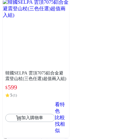
韓國SELPA 雲頂7075鋁合金避
震登山杖(三色任選)超值兩入組)
599
$
5
(
1
)
看特
色
比較
加入購物車
找相
似