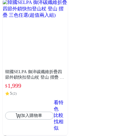
韓國SELPA 御淬碳纖維折疊四
節外鎖快扣登山杖 登山 摺疊 三
色任選(超值兩入組)
1,999
$
5
(
2
)
看特
色
比較
加入購物車
找相
似