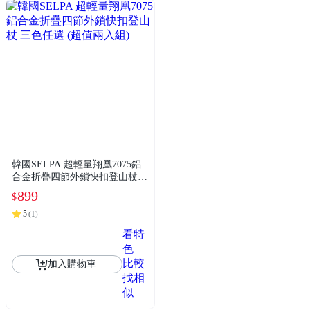
韓國SELPA 超輕量翔凰7075鋁
合金折疊四節外鎖快扣登山杖
三色任選 (超值兩入組)
899
$
5
(
1
)
看特
色
比較
加入購物車
找相
似