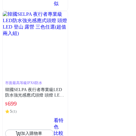
似
市面最高等級IPX6防水
韓國SELPA 夜行者專業級LED
防水強光感應式頭燈 頭燈 LED
登山 露營 三色任選(超值兩入
699
$
組)
5
(
1
)
看特
色
比較
加入購物車