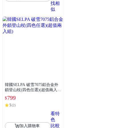
找相
似
韓國SELPA 破雪7075鋁合金外
鎖登山杖(四色任選)(超值兩入
組)
799
$
5
(
2
)
看特
色
比較
加入購物車