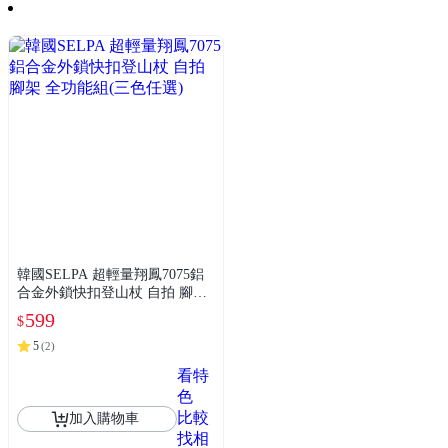
韓國SELPA 超輕量翔鳳7075鋁
合金外鎖快扣登山杖 自拍 腳架
全功能組(三色任選)
599
$
5
(
2
)
看特
色
比較
加入購物車
找相