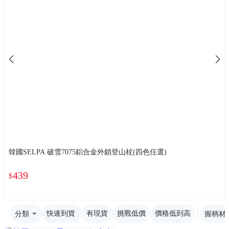
韓國SELPA 破雪7075鋁合金外鎖登山杖(四色任選)
439
$
分類
快速到貨
有現貨
挑戰低價
價格低到高
握柄材