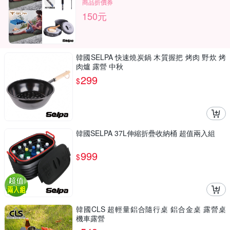
商品折價券
150元
韓國SELPA 快速燒炭鍋 木質握把 烤肉 野炊 烤
肉爐 露營 中秋
299
$
韓國SELPA 37L伸縮折疊收納桶 超值兩入組
999
$
韓國CLS 超輕量鋁合隨行桌 鋁合金桌 露營桌
機車露營