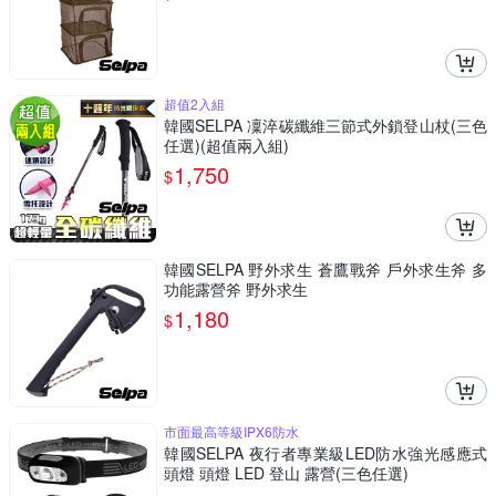
超值2入組
韓國SELPA 凜淬碳纖維三節式外鎖登山杖(三色
任選)(超值兩入組)
1,750
$
韓國SELPA 野外求生 蒼鷹戰斧 戶外求生斧 多
功能露營斧 野外求生
1,180
$
市面最高等級IPX6防水
韓國SELPA 夜行者專業級LED防水強光感應式
頭燈 頭燈 LED 登山 露營(三色任選)