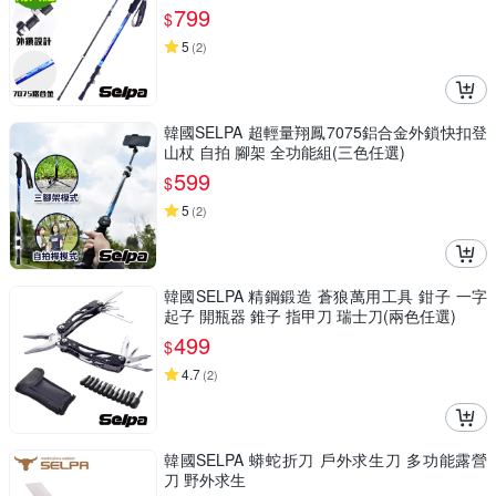
799
$
5
(
2
)
韓國SELPA 超輕量翔鳳7075鋁合金外鎖快扣登
山杖 自拍 腳架 全功能組(三色任選)
599
$
5
(
2
)
韓國SELPA 精鋼鍛造 蒼狼萬用工具 鉗子 一字
起子 開瓶器 錐子 指甲刀 瑞士刀(兩色任選)
499
$
4.7
(
2
)
韓國SELPA 蟒蛇折刀 戶外求生刀 多功能露營
刀 野外求生