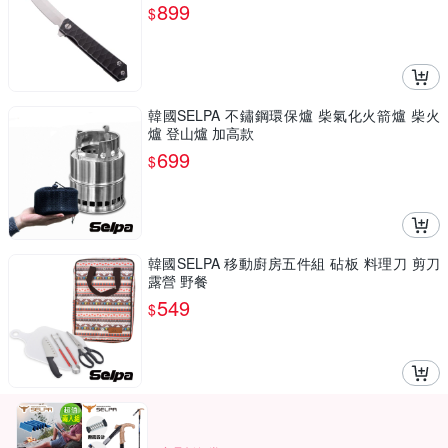
899
$
韓國SELPA 不鏽鋼環保爐 柴氣化火箭爐 柴火
爐 登山爐 加高款
699
$
韓國SELPA 移動廚房五件組 砧板 料理刀 剪刀
露營 野餐
549
$