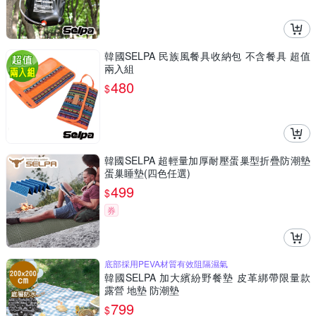
韓國SELPA 民族風餐具收納包 不含餐具 超值
兩入組
480
$
韓國SELPA 超輕量加厚耐壓蛋巢型折疊防潮墊
蛋巢睡墊(四色任選)
499
$
券
底部採用PEVA材質有效阻隔濕氣
韓國SELPA 加大繽紛野餐墊 皮革綁帶限量款
露營 地墊 防潮墊
799
$