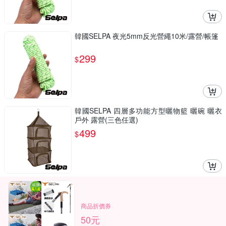
韓國SELPA 夜光5mm反光營繩10米/露營/帳篷
299
$
韓國SELPA 四層多功能方型曬物籃 曬碗 曬衣
戶外 露營(三色任選)
499
$
商品折價券
50元