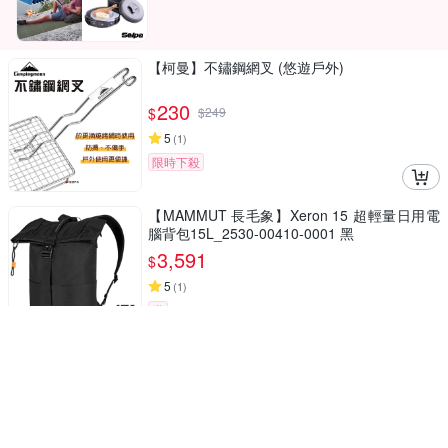
【柯曼】不鏽鋼網叉 (悠遊戶外)
230
$
$
249
5
(
1
)
限時下殺
【MAMMUT 長毛象】Xeron 15 超輕量日用電
腦背包15L_2530-00410-0001 黑
3,591
$
5
(
1
)
券
70mai 移動式儲能行動電源 支援多電器 最高12
00W 通過BSMI.NCC 露營 悠遊戶外
18,195
$
補貨中
5
(
1
)