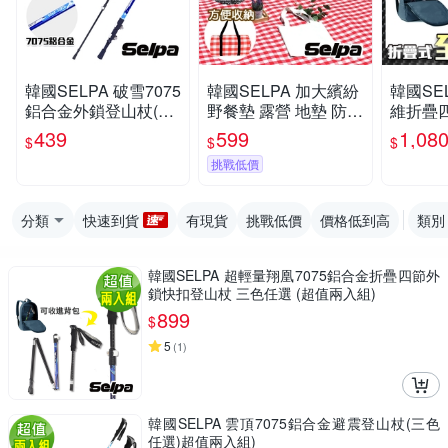
韓國SELPA 破雪7075
韓國SELPA 加大繽紛
韓國SE
鋁合金外鎖登山杖(四
野餐墊 露營 地墊 防潮
維折疊
色任選)
墊(三色任選)
登山杖 
439
599
1,08
$
$
$
色任選)
挑戰低價
分類
快速到貨
有現貨
挑戰低價
價格低到高
類別
韓國SELPA 超輕量翔凰7075鋁合金折疊四節外
鎖快扣登山杖 三色任選 (超值兩入組)
899
$
5
(
1
)
韓國SELPA 雲頂7075鋁合金避震登山杖(三色
任選)超值兩入組)