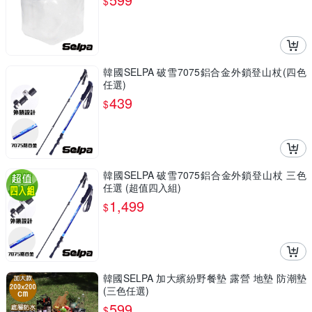
$
韓國SELPA 破雪7075鋁合金外鎖登山杖(四色
任選)
439
$
韓國SELPA 破雪7075鋁合金外鎖登山杖 三色
任選 (超值四入組)
1,499
$
韓國SELPA 加大繽紛野餐墊 露營 地墊 防潮墊
(三色任選)
599
$