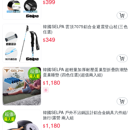
399
$
韓國SELPA 雲頂7075鋁合金避震登山杖(三色
任選)
349
$
韓國SELPA 超輕量加厚耐壓蛋巢型折疊防潮墊
蛋巢睡墊 (四色任選)(超值兩入組)
1,180
$
券
韓國SELPA 戶外不沾鍋設計鋁合金鍋具六件組/
旅行/露營 兩入組
1,180
$