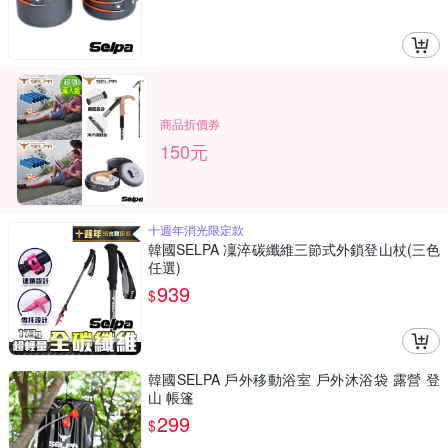
商品折價券
150元
十週年消光限定款
韓國SELPA 凜淬碳纖維三節式外鎖登山杖(三色
任選)
939
$
韓國SELPA 戶外移動浴室 戶外沐浴袋 露營 登
山 帳篷
299
$