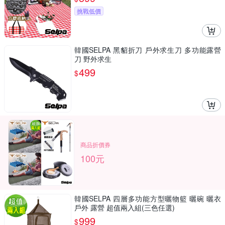
挑戰低價
韓國SELPA 黑貂折刀 戶外求生刀 多功能露營
刀 野外求生
499
$
商品折價券
100元
韓國SELPA 四層多功能方型曬物籃 曬碗 曬衣
戶外 露營 超值兩入組(三色任選)
999
$