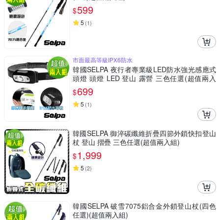
599
$
5
(
1
)
市面最高等級IPX6防水
韓國SELPA 夜行者專業級LED防水強光感應式
頭燈 頭燈 LED 登山 露營 三色任選(超值兩入
組)
699
$
5
(
1
)
韓國SELPA 御淬碳纖維折疊四節外鎖快扣登山
杖 登山 摺疊 三色任選(超值兩入組)
1,999
$
5
(
2
)
韓國SELPA 破雪7075鋁合金外鎖登山杖(四色
任選)(超值兩入組)