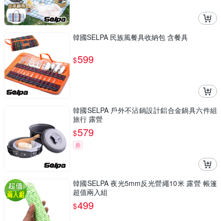
韓國SELPA 民族風餐具收納包 含餐具
599
$
韓國SELPA 戶外不沾鍋設計鋁合金鍋具六件組
旅行 露營
579
$
券
韓國SELPA 夜光5mm反光營繩10米 露營 帳篷
超值兩入組
499
$