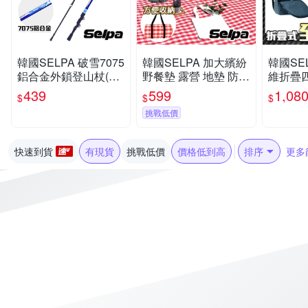
韓國SELPA 破雪7075
韓國SELPA 加大繽紛
韓國SE
鋁合金外鎖登山杖(四
野餐墊 露營 地墊 防潮
維折疊
色任選)
墊(三色任選)
登山杖 
439
599
1,08
$
$
$
色任選)
挑戰低價
快速到貨
有現貨
挑戰低價
價格低到高
排序
更多