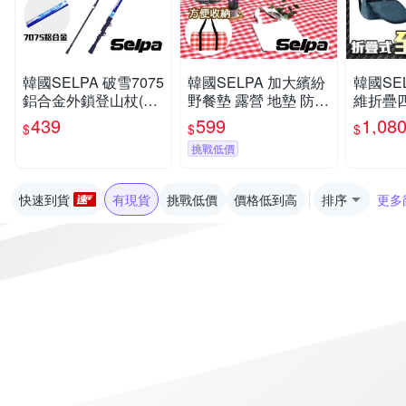
韓國SELPA 破雪7075
韓國SELPA 加大繽紛
韓國SE
鋁合金外鎖登山杖(四
野餐墊 露營 地墊 防潮
維折疊
色任選)
墊(三色任選)
登山杖 
439
599
1,08
$
$
$
色任選)
挑戰低價
快速到貨
有現貨
挑戰低價
價格低到高
排序
更多